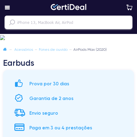
—
Acessórios
—
Fones de ouvido
—
AirPods Max (2020)
Earbuds
Prova por 30 dias
Garantia de 2 anos
Envio seguro
Paga em 3 ou 4 prestações