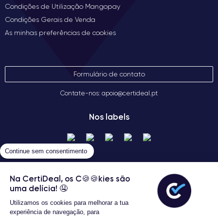
Condições de Utilização Mangopay
Condições Gerais de Venda
As minhas preferências de cookies
Formulário de contato
Contate-nos: apoio@certideal.pt
Nos labels
Continue sem consentimento
Na CertiDeal, os C🍪🍪kies são
uma delícia! 🤤
Utilizamos os cookies para melhorar a tua
Termos gerais de venda
experiência de navegação, para
Certideal © 2026 Todos os Direitos