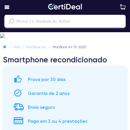
—
Mac
—
MacBook Air
—
MacBook Air 13" 2020
Smartphone recondicionado
Prova por 30 dias
Garantia de 2 anos
Envio seguro
Paga em 3 ou 4 prestações