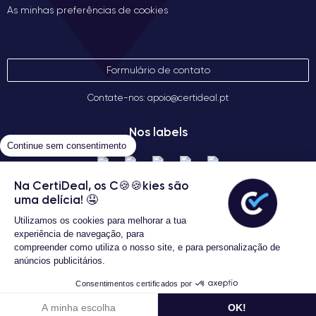
As minhas preferências de cookies
Formulário de contato
Contate-nos: apoio@certideal.pt
Nos labels
Continue sem consentimento
Na CertiDeal, os C🍪🍪kies são
uma delícia! 🤤
Utilizamos os cookies para melhorar a tua
experiência de navegação, para
compreender como utiliza o nosso site, e para personalização de
anúncios publicitários.
Termos gerais de venda
Certideal © 2026 Todos os Direitos
Consentimentos certificados por
Reservados
Configurar
A minha escolha
OK!