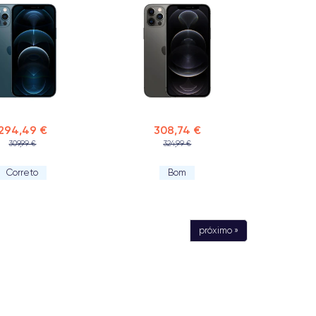
294,49 €
308,74 €
309,99 €
324,99 €
Correto
Bom
próximo »