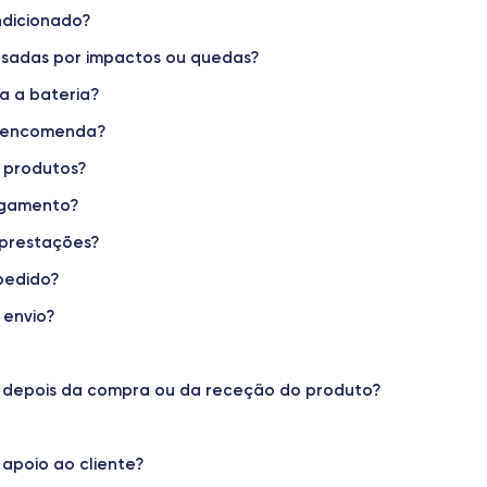
ndicionado?
Peso
189 g
sadas por impactos ou quedas?
a a bateria?
Resolução do display
1170 x 2532 pixels
na encomenda?
 produtos?
Memória interna
128, 256, 512 GB
agamento?
Número de núcleos
 prestações?
6
pedido?
Frequência do processador
 envio?
3,1 GHz
Câmara Frontal
 depois da compra ou da receção do produto?
12 MP
Carregamento rápido
Sim, mínimo de 20W
apoio ao cliente?