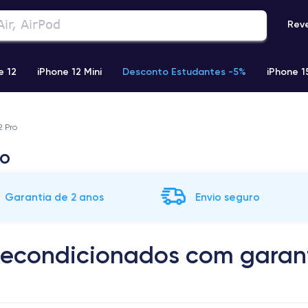
Rev
e 12
iPhone 12 Mini
Desconto Estudantes -5%
iPhone 1
Phone 13 Pro Max
iPhone 11
iPhone 12 Pro
iPhone XR
2 Pro
do
Garantia de 2 anos
Envio seguro
 recondicionados com garan