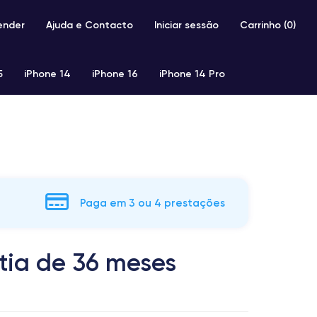
ender
Ajuda e Contacto
Iniciar sessão
Carrinho (
0
)
5
iPhone 14
iPhone 16
iPhone 14 Pro
iPhone SE 2 (2020)
iPhone X
iPhone XS
Paga em 3 ou 4 prestações
tia de 36 meses