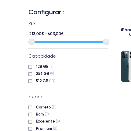
Configurar :
Prix
iPho
213,00€ - 603,00€
Capacidade
128 GB
(7)
256 GB
(9)
512 GB
(10)
Estado
Correto
(11)
Bom
(7)
Excelente
(6)
Premium
(2)