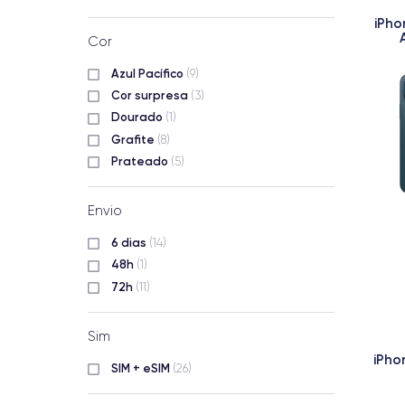
iPho
Cor
Azul Pacífico
(9)
Cor surpresa
(3)
Dourado
(1)
Grafite
(8)
Prateado
(5)
Envio
6 dias
(14)
48h
(1)
72h
(11)
Sim
iPho
SIM + eSIM
(26)