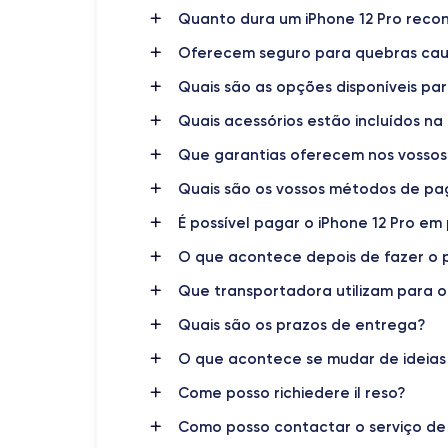
Quanto dura um iPhone 12 Pro reco
Dimensões
146,7×71,5×7,4 mm
Oferecem seguro para quebras cau
Quais são as opções disponíveis par
Display
OLED 6,1 polegadas
Quais acessórios estão incluídos 
RAM
Que garantias oferecem nos vossos
6 GB
Quais são os vossos métodos de p
Nome do processador
É possível pagar o iPhone 12 Pro em
Apple A14 Bionic
O que acontece depois de fazer o 
Nome da GPU
Que transportadora utilizam para o
GPU 4-Core
Quais são os prazos de entrega?
Câmara
O que acontece se mudar de ideias
12 MP
Come posso richiedere il reso?
Resolução de vídeo
4K - 3840x2160px
Como posso contactar o serviço de 