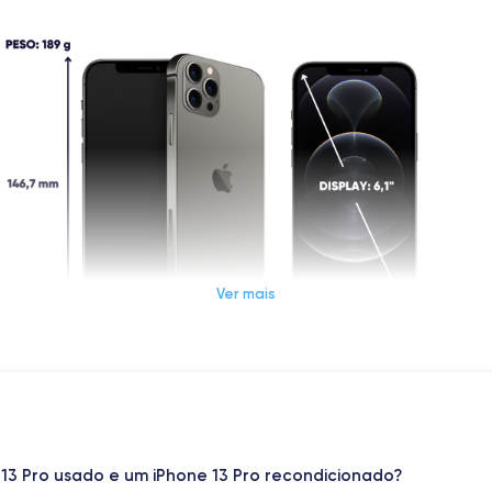
Ver mais
Dimensões e peso do iPhone 12 Pro
Sistema operativo
 13 Pro usado e um iPhone 13 Pro recondicionado?
iOS (iOS 17)