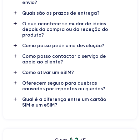
envio?
Bateria
Tipo de SIM
3200 mAh
eSIM
Quais são os prazos de entrega?
O que acontece se mudar de ideias
Rede móvel
Desbloqueado
depois da compra ou da receção do
5G
Sim, para todos os operadores
produto?
Como posso pedir uma devolução?
iPhone 14 Pro: Redefinir a
Como posso contactar o serviço de
apoio ao cliente?
excelência
Como ativar um eSIM?
Lançado com grande expectativa em setembro de 2022, o
Oferecem seguro para quebras
iPhone 14 Pro
representa o auge da inovação tecnológica da
causadas por impactos ou quedas?
Apple
. Este modelo oferece um desempenho sem
precedentes, qualidade de visualização excecional e
Qual é a diferença entre um cartão
SIM e um eSIM?
capacidades fotográficas revolucionárias, tudo envolto num
design
elegante
e
robusto
.
Super Retina XDR
Equipado com um ecrã
de
6,1
polegadas
, o dispositivo encanta com o seu brilho e clareza,