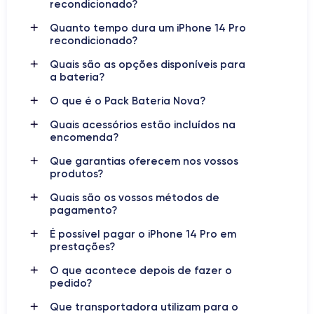
recondicionado?
Dimensões
Peso
Quanto tempo dura um iPhone 14 Pro
147,5×71,5×7,85 mm
206 g
recondicionado?
Ecrã
Resolução do ecrã
Quais são as opções disponíveis para
OLED 6,1 polegadas
2556 x 1179 pixels
a bateria?
O que é o Pack Bateria Nova?
RAM
Memória interna
6 GB
128, 256, 512, 1000 GB
Quais acessórios estão incluídos na
encomenda?
Nome do CPU
Número de núcleos
Que garantias oferecem nos vossos
Apple A16 Bionic
6
produtos?
Nome da GPU
Frequência do processador
Quais são os vossos métodos de
GPU 5-core
3.46 GHz
pagamento?
É possível pagar o iPhone 14 Pro em
Câmara
Câmara
frontal
prestações?
48 Mpx
12 Mpx
O que acontece depois de fazer o
Resolução de vídeo
pedido?
Carregamento rápido
4K - 3840 x 2160 px
Sim, 20W
Que transportadora utilizam para o