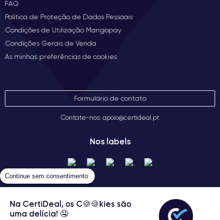
FAQ
tranquilidade se deseja mantê-lo ou devolvê-lo. Escolha uma
compra sem preocupações e com confiança com o iPhone 14
Política de Proteção de Dados Pessoais
Pro recondicionado.
Condições de Utilização Mangopay
Condições Gerais de Venda
Veja a nossa gama completa de
iPhone 14 Pro
ou descubra
As minhas preferências de cookies
todo o nosso catálogo de
iPhones recondicionados
.
Formulário de contato
Contate-nos: apoio@certideal.pt
Nos labels
Continue sem consentimento
Na CertiDeal, os C🍪🍪kies são
uma delícia! 🤤