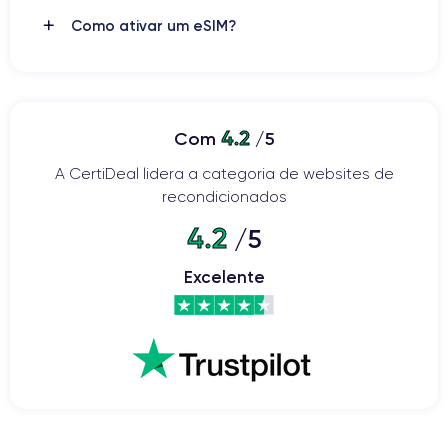
juntamente com os outros smartphones da série iPhone 13.
Como ativar um eSIM?
Como o nome sugere, o dispositivo é a versão mais
compacta da série, com um
ecrã OLED de 5,4 polegadas
e
um design elegante, tornando-o confortável de usar com
apenas uma mão.
4.2
Com
/5
iPhone 13 mini
O ecrã do
foi melhorado em relação ao
A CertiDeal lidera a categoria de websites de
modelo anterior, oferecendo uma experiência visual ainda
recondicionados
mais imersiva graças à
tecnologia Super Retina XDR
. A
resolução é de 1080 x 2340 píxeis
, com uma
densidade de
4.2
/5
píxeis de 476 ppi
. Além disso, o iPhone 13 mini está equipado
com um sistema de proteção frontal Ceramic Shield, que
Excelente
promete uma maior resistência a choques e quedas.
A câmara é outra área onde o iPhone 13 mini se destaca. O
dispositivo possui um sistema de
dupla câmara
, com uma
câmara principal de 12 MP e uma câmara ultra-angular de 12
MP. Além disso, o iPhone 13 mini tem uma câmara frontal de
12 MP, ideal para selfies e videochamadas.