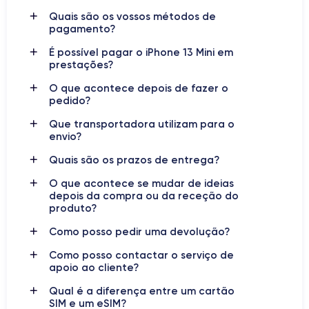
GPU de 5 núcleos
3.22 GHz
Quais são os vossos métodos de
pagamento?
Câmara traseira
Câmara frontal
É possível pagar o iPhone 13 Mini em
12 MP
12 MP
prestações?
Resolução de vídeo
O que acontece depois de fazer o
Carregamento rápido
pedido?
4K - 3840x2160px
Sim, mínimo 20W
Que transportadora utilizam para o
Bateria
Dual SIM
envio?
2438 mAh
SIM + eSIM
Quais são os prazos de entrega?
Rede móvel
Desbloqueado
O que acontece se mudar de ideias
5G
Sim, todas as operadoras
depois da compra ou da receção do
produto?
Como posso pedir uma devolução?
iPhone 13 Mini: tecnologia de
Como posso contactar o serviço de
ponta num formato compacto
apoio ao cliente?
Qual é a diferença entre um cartão
iPhone 13 Mini
O
é o mais recente smartphone topo de gama
SIM e um eSIM?
Apple
da
, lançado no mercado em
setembro de 2021
,