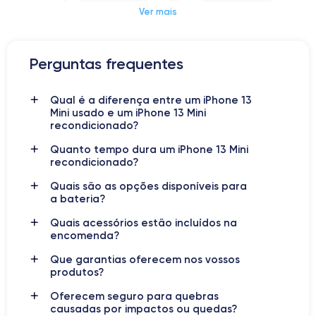
Ver mais
Dimensões e peso do iPhone 13 Mini
Perguntas frequentes
Data de lançamento
Sistema operativo
Qual é a diferença entre um iPhone 13
14/09/2021
iOS (iOS 17)
Mini usado e um iPhone 13 Mini
recondicionado?
Dimensões
Peso
Quanto tempo dura um iPhone 13 Mini
131.5×64.2×7.65 mm
141 g
recondicionado?
Ecrã
Resolução do ecrã
Quais são as opções disponíveis para
IPS LCD 5.4 polegadas
1080 x 2340 píxeis
a bateria?
Quais acessórios estão incluídos na
RAM
Armazenamento interno
encomenda?
4 GB
128, 256, 512 GB
Que garantias oferecem nos vossos
produtos?
Nome do processador
Número de núcleos
Apple A15 Bionic
6
Oferecem seguro para quebras
causadas por impactos ou quedas?
Nome da GPU
Velocidade do processador