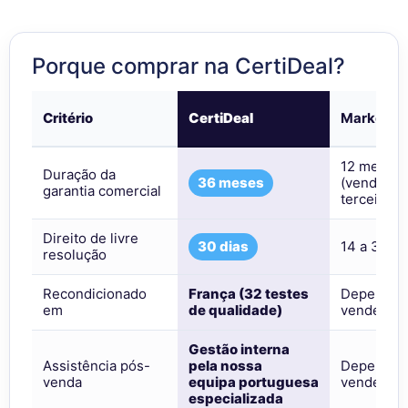
Porque comprar na CertiDeal?
Critério
CertiDeal
Marketpl
12 meses
Duração da
36 meses
(vendedor
garantia comercial
terceiro)
Direito de livre
30 dias
14 a 30 di
resolução
Recondicionado
França (32 testes
Depende 
em
de qualidade)
vendedor 
Gestão interna
Assistência pós-
pela nossa
Depende 
venda
equipa portuguesa
vendedor 
especializada