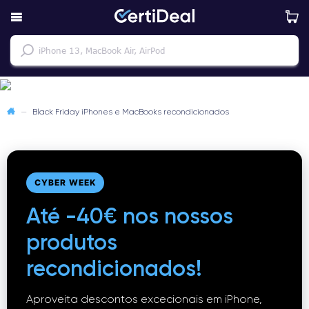
—
Black Friday iPhones e MacBooks recondicionados
CYBER WEEK
Até -40€ nos nossos
produtos
recondicionados!
Aproveita descontos excecionais em iPhone,