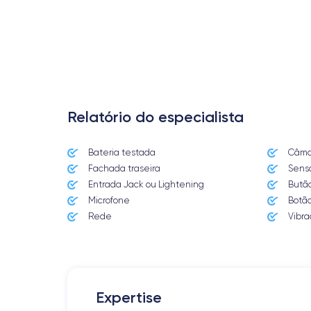
Relatório do especialista
Bateria testada
Câmar
Date de sortie
Fachada traseira
Senso
07/09/2016
Entrada Jack ou Lightening
Butã
Microfone
Botã
Dimensions
158.2×77.9×7.3 mm
Rede
Vibra
Écran
IPS LCD 5.5 pouces
RAM
Expertise
3 GO