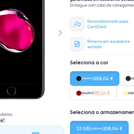
Entregue com cabo de carregamen
Recondicionado pela
CertiDeal
Bateria em excelente
estado
Seleciona a cor
208,04 €
218,99 €
2
185,24 €
194,99 €
218,
Seleciona o armazename
diários
te?
32 GB
208,04 €
218,99 €