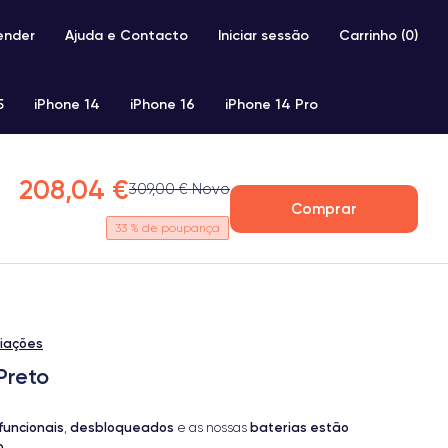
ender
Ajuda e Contacto
Iniciar sessão
Carrinho (
0
)
5
iPhone 14
iPhone 16
iPhone 14 Pro
iPhone SE 2 (2020)
iPhone X
iPhone XS
208,04 €
309,00 € Novo
Comprar
33
% de poupança
liações
Preto
funcionais
desbloqueados
baterias estão
,
e as nossas
o
.