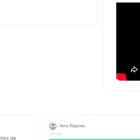
Nombre de cœurs
4
Fréq. processeur
2.23 GHz
Caméra Frontale
7 MP
Recharge rapide
Non
Dual SIM
Non
Débloqué
Oui, tous opérateurs
echnique de l'iPhone 7 Plus.
Vera Raposo
27/07/26
ites de