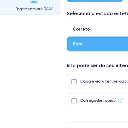
Pagamento até 3X 4X
Seleciona o estado estét
Correto
Bom
⭐ Premium
Isto pode ser do seu inte
● Ecrã: Peça original da Apple. 
● Bateria: Adequada para uso int
Capa e vidro temperado 
● Apenas 5% dos nossos telefones
?
Carregador rápido