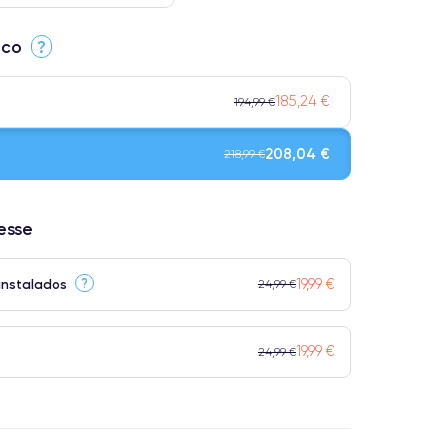
ico
?
185,24 €
194,99 €
208,04 €
218,99 €
resse
Qualidade impecável.
ensivo.
19,99 €
?
instalados
24,99 €
 atingem a classificação Premium.
19,99 €
24,99 €