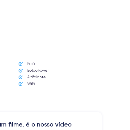
Ecrã
Botão Power
Altifalante
WiFi
m filme, é o nosso vídeo