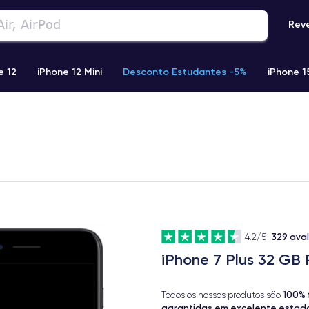
Rev
e 12
iPhone 12 Mini
Desconto Estudantes -5%
iPhone 1
Phone 13 Pro Max
iPhone 11
iPhone 12 Pro
iPhone XR
329 ava
4.2/5
-
iPhone 7 Plus 32 GB 
100% 
Todos os nossos produtos são
garantidas em excelente estad