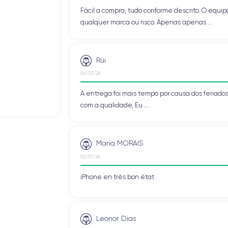
Fácil a compra, tudo conforme descrito. O eq
qualquer marca ou risco. Apenas apenas ...
Rui
04/07/26
A entrega foi mais tempo por causa dos feriado
com a qualidade, Eu ...
Maria MORAIS
02/07/26
iPhone en très bon état
Leonor Dias