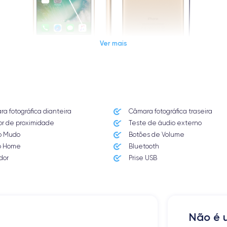
Ver mais
Dimensions et poids iPhone 7 Plus
a fotográfica dianteira
Câmara fotográfica traseira
Système exploit.
r de proximidade
Teste de áudio externo
iOS (iOS 15)
o Mudo
Botões de Volume
o Home
Bluetooth
Poids
188 g
dor
Prise USB
Résolution écran
1920 x 1080 pixels
Mémoire interne
Não é u
32,128,256 GO