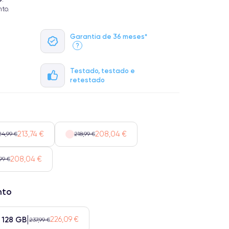
to.
Garantia de 36 meses*
?
Testado, testado e
retestado
213,74 €
208,04 €
24,99 €
218,99 €
208,04 €
99 €
nto
128 GB
226,09 €
237,99 €