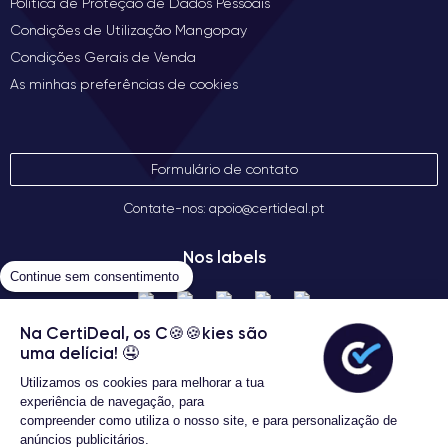
Política de Proteção de Dados Pessoais
Condições de Utilização Mangopay
Condições Gerais de Venda
As minhas preferências de cookies
Formulário de contato
Contate-nos: apoio@certideal.pt
Nos labels
Continue sem consentimento
Na CertiDeal, os C🍪🍪kies são
uma delícia! 🤤
Utilizamos os cookies para melhorar a tua
experiência de navegação, para
compreender como utiliza o nosso site, e para personalização de
anúncios publicitários.
Termos gerais de venda