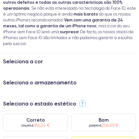
outros defeitos e todas as outras características são 100%
operacionais
. Se não está interessado na tecnologia do Face ID, este
mais barato
é um óptimo negócio porque é ainda
do que os nossos
Vem com uma garantia de 24
outros iPhones recondicionados!
meses, tal como a garantia de um iPhone novo
, mas a cor do seu
surpresa
iPhone sem Face ID será uma
! De facto, os nossos stocks de
iPhones sem Face ID são limitados e não podemos garantir a escolha
pela sua cor.
Seleciona a cor
Seleciona o armazenamento
Seleciona o estado estético
?
Correto
Bom
166,24 €
256,49 €
174,99 €
269,99 €