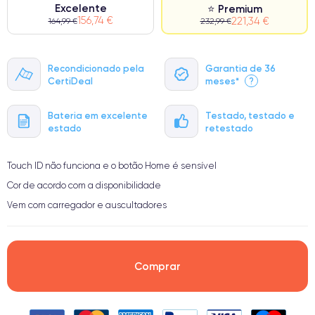
Excelente
⭐ Premium
156,74 €
221,34 €
164,99 €
232,99 €
Recondicionado pela
Garantia de 36
CertiDeal
meses*
?
Bateria em excelente
Testado, testado e
estado
retestado
Touch ID não funciona e o botão Home é sensível
Cor de acordo com a disponibilidade
Vem com carregador e auscultadores
Comprar