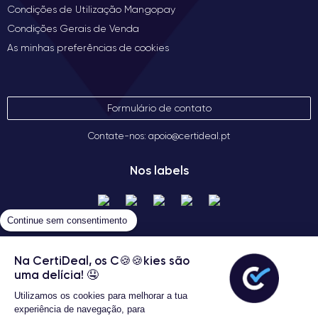
Condições de Utilização Mangopay
Condições Gerais de Venda
As minhas preferências de cookies
Formulário de contato
Contate-nos: apoio@certideal.pt
Nos labels
Continue sem consentimento
Na CertiDeal, os C🍪🍪kies são
uma delícia! 🤤
Utilizamos os cookies para melhorar a tua
Termos gerais de venda
experiência de navegação, para
Certideal © 2026 Todos os Direitos