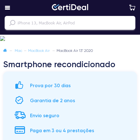
—
Mac
—
MacBook Air
—
MacBook Air 13" 2020
Smartphone recondicionado
Prova por 30 dias
Garantia de 2 anos
Envio seguro
Paga em 3 ou 4 prestações