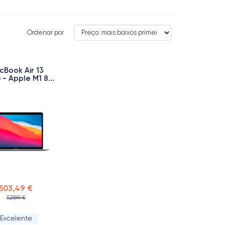
Ordenar por
cBook Air 13
 - Apple M1 8...
503,49 €
529,99 €
Excelente