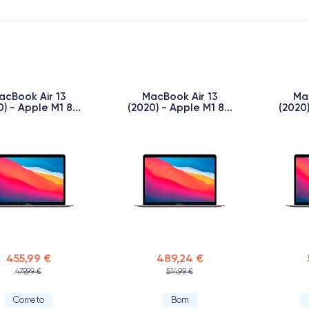
acBook Air 13
MacBook Air 13
Ma
) - Apple M1 8...
(2020) - Apple M1 8...
(2020)
455,99 €
489,24 €
479,99 €
514,99 €
Correto
Bom