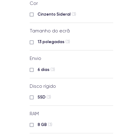
Cor
Cinzento Sideral
(3)
Tamanho do ecrã
13 polegadas
(3)
Envio
6 dias
(3)
Disco rígido
SSD
(3)
RAM
8 GB
(3)