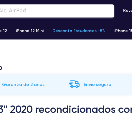
Rev
e 12
iPhone 12 Mini
Desconto Estudantes -5%
iPhone 1
Phone 13 Pro Max
iPhone 11
iPhone 12 Pro
iPhone XR
o
Garantia de 2 anos
Envio seguro
3" 2020 recondicionados co