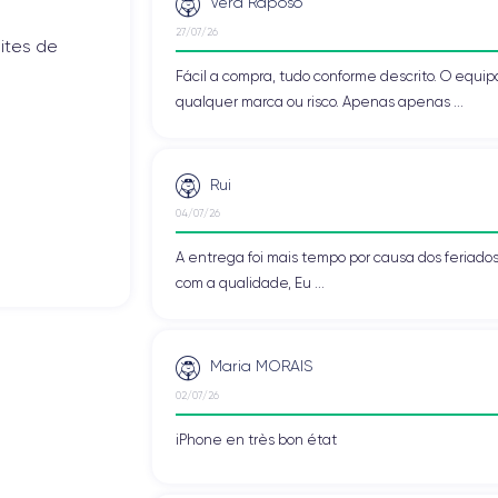
Vera Raposo
27/07/26
ites de
Fácil a compra, tudo conforme descrito. O eq
qualquer marca ou risco. Apenas apenas ...
Rui
04/07/26
A entrega foi mais tempo por causa dos feriado
com a qualidade, Eu ...
Maria MORAIS
02/07/26
iPhone en très bon état