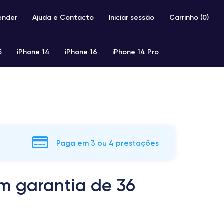
ender
Ajuda e Contacto
Iniciar sessão
Carrinho (
0
)
5
iPhone 14
iPhone 16
iPhone 14 Pro
iPhone SE 2 (2020)
iPhone X
iPhone XS
Paga em 3 ou 4 prestações
m garantia de 36