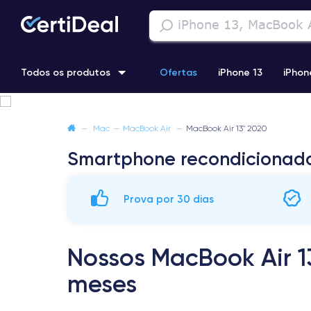
Todos os produtos
Ofertas
iPhone 13
iPhon
iPhone 13 Pro
iPhone 12 Pro Max
iPhone 11 Pro Max
i
—
Mac
—
MacBook Air
—
MacBook Air 13" 2020
Smartphone recondicionad
iPhone 11 Pro
Prova por 30 dias
Nossos MacBook Air 1
meses