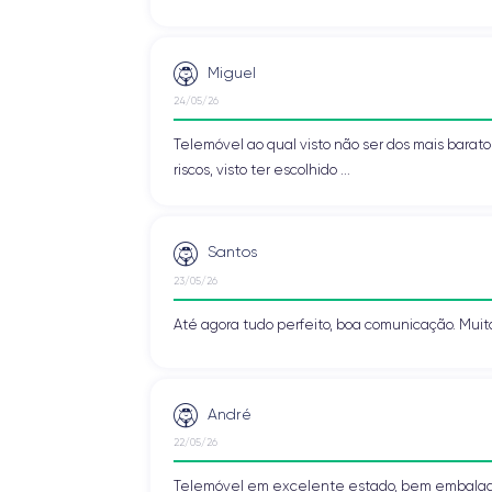
Miguel
24/05/26
Telemóvel ao qual visto não ser dos mais baratos
riscos, visto ter escolhido ...
Santos
23/05/26
Até agora tudo perfeito, boa comunicação. Muit
André
22/05/26
Telemóvel em excelente estado, bem embalado