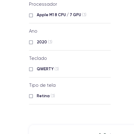
Processador
Apple M1 8 CPU / 7 GPU
(3)
Ano
2020
(3)
Teclado
QWERTY
(3)
Tipo de tela
Retina
(3)