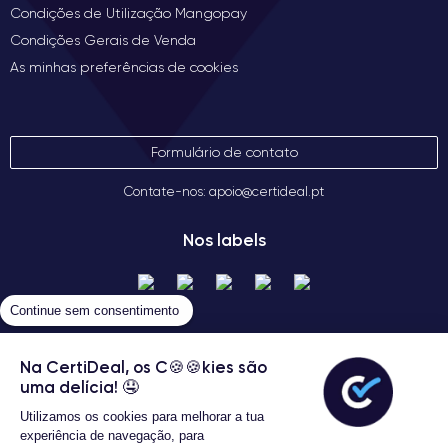
Condições de Utilização Mangopay
Condições Gerais de Venda
As minhas preferências de cookies
Formulário de contato
Contate-nos: apoio@certideal.pt
Nos labels
Continue sem consentimento
Na CertiDeal, os C🍪🍪kies são
uma delícia! 🤤
Utilizamos os cookies para melhorar a tua
Termos gerais de venda
experiência de navegação, para
Certideal © 2026 Todos os Direitos