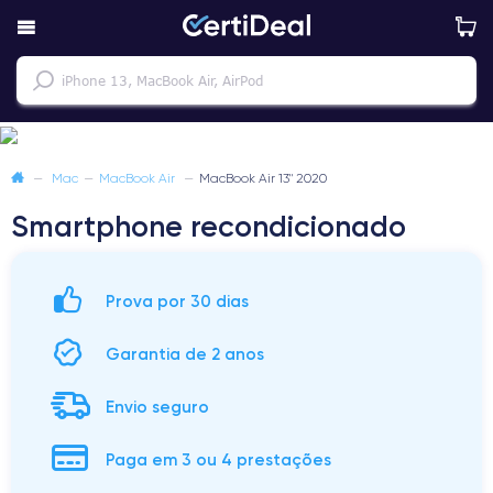
—
Mac
—
MacBook Air
—
MacBook Air 13" 2020
Smartphone recondicionado
Prova por 30 dias
Garantia de 2 anos
Envio seguro
Paga em 3 ou 4 prestações