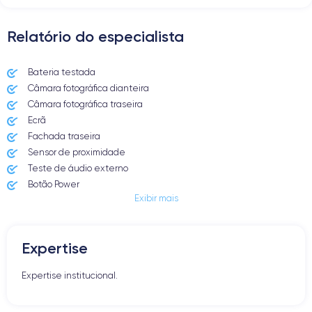
Relatório do especialista
Bateria testada
Câmara fotográfica dianteira
Câmara fotográfica traseira
Ecrã
Fachada traseira
Sensor de proximidade
Teste de áudio externo
Botão Power
Exibir mais
Entrada Jack ou Lightening
Butão Mudo
Botões de Volume
Expertise
Altifalante
Microfone
Expertise institucional.
Botão Home
Bluetooth