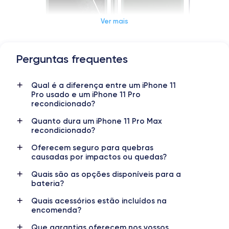
Ver mais
Perguntas frequentes
Dimensões e peso do iPhone 11 Pro Max
Qual é a diferença entre um iPhone 11
Data de lançamento
Sistema Operacional
Pro usado e um iPhone 11 Pro
10/09/2019
iOS (iOS 26)
recondicionado?
Dimensões
Peso
Quanto dura um iPhone 11 Pro Max
recondicionado?
158×77.8×8.1 mm
226 g
Oferecem seguro para quebras
Tela
Resolução da tela
causadas por impactos ou quedas?
OLED 6,5 polegadas
1242 x 2688 pixels
Quais são as opções disponíveis para a
bateria?
RAM
Memória interna
4 GB
64, 256, 512 GB
Quais acessórios estão incluídos na
encomenda?
Nome do processador
Número de núcleos
Apple A13 Bionic
6
Que garantias oferecem nos vossos