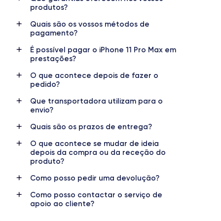
produtos?
Nome da GPU
Frequência do processador
Quais são os vossos métodos de
GPU 4-Core
2.65 GHz
pagamento?
É possível pagar o iPhone 11 Pro Max em
Câmera traseira
Câmera frontal
prestações?
12 MP
12 MP
O que acontece depois de fazer o
Resolução de vídeo
Carregamento rápido
pedido?
4K - 3840x2160px
Sim, mínimo 18W
Que transportadora utilizam para o
envio?
Bateria
Dual SIM
3969 mAh
SIM + eSIM
Quais são os prazos de entrega?
O que acontece se mudar de ideia
Rede móvel
Desbloqueado
depois da compra ou da receção do
LTE/4G
Sim, para todas as operadoras
produto?
Como posso pedir uma devolução?
Como posso contactar o serviço de
apoio ao cliente?