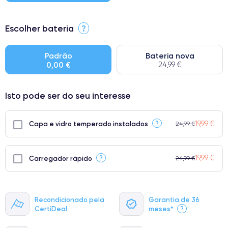
⭐ Premium
Escolher bateria
?
● Ecrã: Peça original da Apple. Qualidade impecável.
● Bateria: Adequada para uso intensivo.
Padrão
Bateria nova
0,00 €
24,99 €
● Apenas 5% dos nossos telefones atingem a classificação
Premium.
Isto pode ser do seu interesse
19,99 €
?
Capa e vidro temperado instalados
24,99 €
19,99 €
?
Carregador rápido
24,99 €
Recondicionado pela
Garantia de 36
CertiDeal
meses*
?