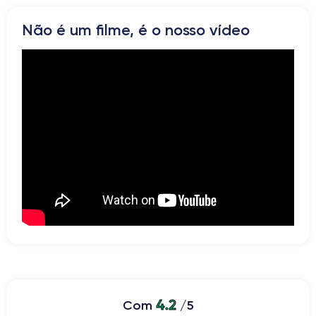
WiFi
Rede
Não é um filme, é o nosso vídeo
Vibrador
Prise USB
4.2
Com
/5