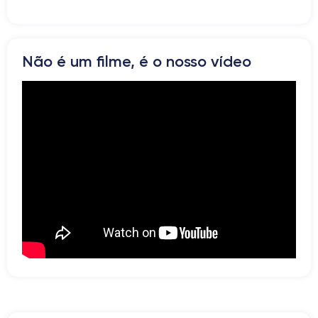
Bluetooth
WiFi
Rede
Não é um filme, é o nosso vídeo
Vibrador
Prise USB