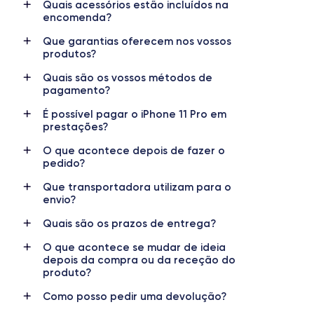
Quais acessórios estão incluídos na
encomenda?
Nom de la puce
Nombre de cœurs
Puce A13 Bionic
6
Que garantias oferecem nos vossos
produtos?
Nom GPU
Fréq. processeur
Quais são os vossos métodos de
GPU 4 cœurs
2.65 GHz
pagamento?
É possível pagar o iPhone 11 Pro em
Caméra
Caméra Frontale
prestações?
12 Mpx
12 Mpx
O que acontece depois de fazer o
Résolution vidéo
Recharge rapide
pedido?
4K - 2160 x 3840 px
Oui, minimum 18W
Que transportadora utilizam para o
envio?
Batterie
Type de SIM
3046
mAh
Nano-SIM + eSIM
Quais são os prazos de entrega?
Réseau mobile
Débloqué
O que acontece se mudar de ideia
depois da compra ou da receção do
LTE/4G
Oui, tous opérateurs
produto?
Pour plus de détail sur les caractéristiques de ce smartphone,
Como posso pedir uma devolução?
consulter la
fiche technique de l'iPhone 11 Pro.