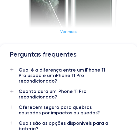
Ver mais
Perguntas frequentes
Dimensions et poids iPhone 11 Pro
Qual é a diferença entre um iPhone 11
Date de sortie
Système exploitation
Pro usado e um iPhone 11 Pro
10/09/2019
iOS (iOS 26)
recondicionado?
Dimensions
Poids
Quanto dura um iPhone 11 Pro
144×71,4×8.1 mm
188 g
recondicionado?
Oferecem seguro para quebras
Écran
Résolution écran
causadas por impactos ou quedas?
OLED 5.8 pouces
2436 x 1125 pixels
Quais são as opções disponíveis para a
bateria?
RAM
Memoire interne
4 Go
64,256,512 Go