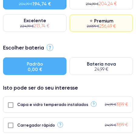
194,74 €
204,24 €
204,99 €
214,99 €
Excelente
⭐ Premium
213,74 €
256,49 €
224,99 €
269,99 €
⭐ Premium
Escolher bateria
?
● Ecrã: Peça original da Apple. Qualidade impecável.
● Bateria: Adequada para uso intensivo.
Padrão
Bateria nova
0,00 €
24,99 €
● Apenas 5% dos nossos telefones atingem a classificação
Premium.
Isto pode ser do seu interesse
19,99 €
?
Capa e vidro temperado instalados
24,99 €
19,99 €
?
Carregador rápido
24,99 €