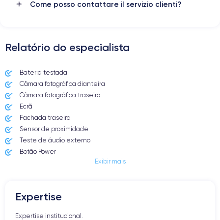
Come posso contattare il servizio clienti?
Relatório do especialista
Bateria testada
Câmara fotográfica dianteira
Câmara fotográfica traseira
Ecrã
Fachada traseira
Sensor de proximidade
Teste de áudio externo
Botão Power
Exibir mais
Entrada Jack ou Lightening
Butão Mudo
Botões de Volume
Expertise
Altifalante
Microfone
Expertise institucional.
Botão Home