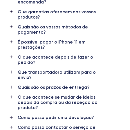
encomenda?
Nom de la puce
Nombre de cœurs
Que garantias oferecem nos vossos
Apple A13 Bionic
6
produtos?
Quais são os vossos métodos de
Nom GPU
Fréq. processeur
pagamento?
GPU 4 cœurs
2.65 GHz
É possível pagar o iPhone 11 em
prestações?
Caméra
Caméra Frontale
12 MP
12 MP
O que acontece depois de fazer o
pedido?
Résolution vidéo
Recharge rapide
4K - 3840x2160px
Oui, minimum 18W
Que transportadora utilizam para o
envio?
Batterie
Dual SIM
Quais são os prazos de entrega?
3046 mAh
Nano-SIM + eSIM
O que acontece se mudar de ideias
Réseau mobile
Débloqué
depois da compra ou da receção do
LTE/4G
produto?
Oui, tous opérateurs
Como posso pedir uma devolução?
Si vous souhaitez découvrir en détail les caractéristiques de ce
smartphone, consulter la
fiche technique de l'iPhone 11.
Como posso contactar o serviço de