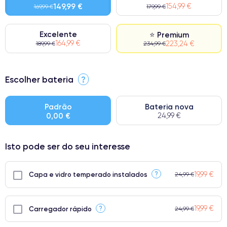
149,99 €
154,99 €
169,99 €
179,99 €
Excelente
⭐ Premium
164,99 €
223,24 €
189,99 €
234,99 €
⭐ Premium
Escolher bateria
?
● Ecrã: Peça original da Apple. Qualidade impecável.
● Bateria: Adequada para uso intensivo.
Padrão
Bateria nova
0,00 €
24,99 €
● Apenas 5% dos nossos telefones atingem a classificação
Premium.
Isto pode ser do seu interesse
19,99 €
?
Capa e vidro temperado instalados
24,99 €
19,99 €
?
Carregador rápido
24,99 €