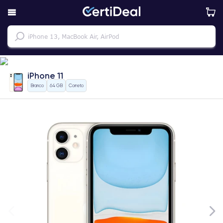
iPhone 11
Branco
64 GB
Correto