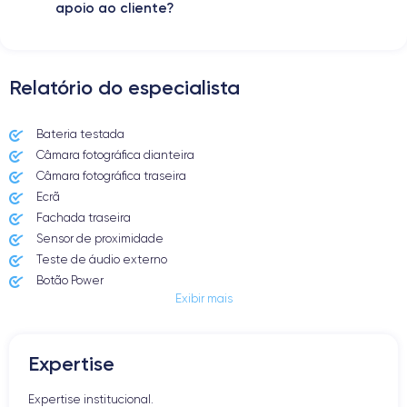
apoio ao cliente?
Relatório do especialista
Bateria testada
Câmara fotográfica dianteira
Câmara fotográfica traseira
Ecrã
Fachada traseira
Sensor de proximidade
Teste de áudio externo
Botão Power
Exibir mais
Entrada Jack ou Lightening
Butão Mudo
Botões de Volume
Expertise
Altifalante
Microfone
Expertise institucional.
Botão Home