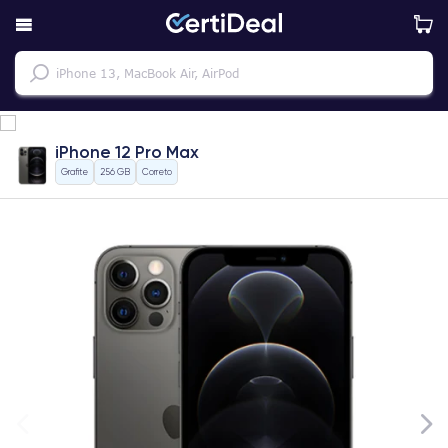
iPhone 12 Pro Max
Grafite
256 GB
Correto