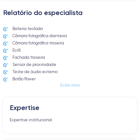
Relatório do especialista
Bateria testada
Câmara fotográfica dianteira
Câmara fotográfica traseira
Ecrã
Fachada traseira
Sensor de proximidade
Teste de áudio externo
Botão Power
Exibir mais
Entrada Jack ou Lightening
Butão Mudo
Botões de Volume
Expertise
Altifalante
Microfone
Expertise institucional.
Botão Home
Bluetooth
WiFi