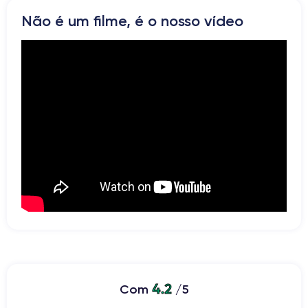
Rede
Não é um filme, é o nosso vídeo
Vibrador
Prise USB
4.2
Com
/5