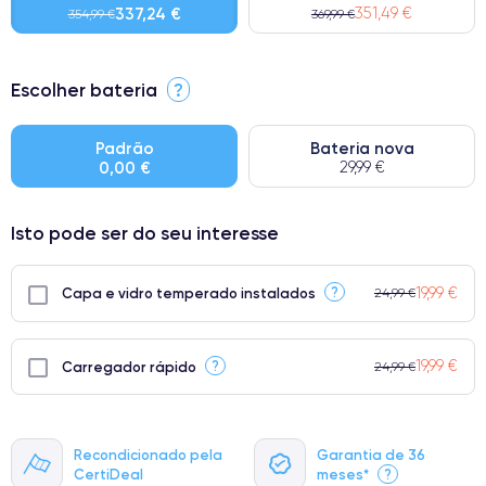
337,24 €
351,49 €
354,99 €
369,99 €
⭐ Premium
Escolher bateria
?
● Ecrã: Peça original da Apple. Qualidade impecável.
● Bateria: Adequada para uso intensivo.
Padrão
Bateria nova
0,00 €
29,99 €
● Apenas 5% dos nossos telefones atingem a classificação
Premium.
Isto pode ser do seu interesse
19,99 €
?
Capa e vidro temperado instalados
24,99 €
19,99 €
?
Carregador rápido
24,99 €
Recondicionado pela
Garantia de 36
CertiDeal
meses*
?