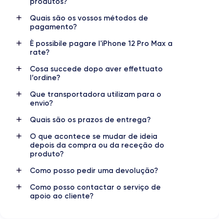
produtos?
Nome da GPU
Frequência do processador
Quais são os vossos métodos de
GPU 4-Core
3.1 GHz
pagamento?
È possibile pagare l'iPhone 12 Pro Max a
Câmera
Câmera Frontal
rate?
12 MP
12 MP
Cosa succede dopo aver effettuato
Resolução de vídeo
Carregamento rápido
l’ordine?
4K - 3840x2160px
Sim, mínimo de 20W
Que transportadora utilizam para o
envio?
Bateria
Dual SIM
3687 mAh
SIM + eSIM
Quais são os prazos de entrega?
O que acontece se mudar de ideia
Rede móvel
Desbloqueado
depois da compra ou da receção do
5G
Sim, todos os operadores
produto?
Como posso pedir uma devolução?
Como posso contactar o serviço de
apoio ao cliente?