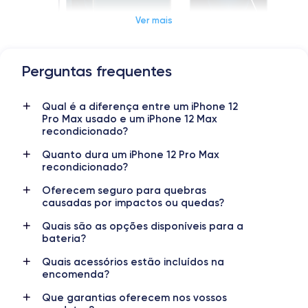
Ver mais
Perguntas frequentes
Dimensões e peso do iPhone 12 Pro Max
Qual é a diferença entre um iPhone 12
Data de lançamento
Sistema operativo
Pro Max usado e um iPhone 12 Max
13/10/2020
iOS (iOS 26)
recondicionado?
Dimensões
Peso
Quanto dura um iPhone 12 Pro Max
recondicionado?
160.8×78.1×7.4 mm
228 g
Oferecem seguro para quebras
Tela
Resolução da tela
causadas por impactos ou quedas?
OLED 6.7 polegadas
1284 x 2778 pixels
Quais são as opções disponíveis para a
bateria?
RAM
Memória interna
6 GB
128, 256, 512 GB
Quais acessórios estão incluídos na
encomenda?
Nome do processador
Número de núcleos
Apple A14 Bionic
6
Que garantias oferecem nos vossos