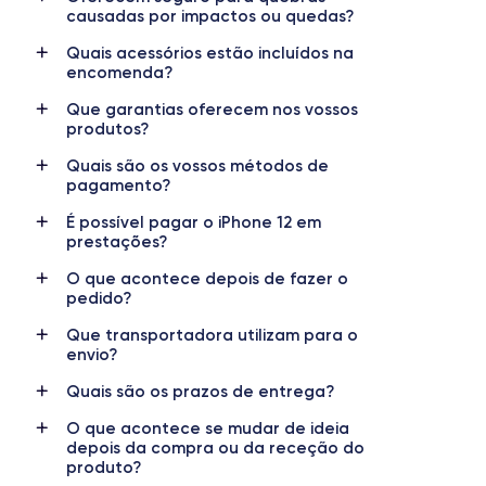
causadas por impactos ou quedas?
RAM
Memória interna
Quais acessórios estão incluídos na
4 GB
64, 128, 256 GB
encomenda?
Que garantias oferecem nos vossos
Nome do processador
Número de núcleos
produtos?
Apple A14 Bionic
6
Quais são os vossos métodos de
Nome da GPU
Frequência do processador
pagamento?
GPU 4-Core
3,1 GHz
É possível pagar o iPhone 12 em
prestações?
Câmara
Câmara Frontal
12 MP
12 MP
O que acontece depois de fazer o
pedido?
Resolução de vídeo
Carregamento rápido
Que transportadora utilizam para o
4K - 3840x2160px
Sim, mínimo 20W
envio?
Bateria
Dual SIM
Quais são os prazos de entrega?
2815 mAh
nanoSIM + eSIM
O que acontece se mudar de ideia
depois da compra ou da receção do
Rede móvel
Desbloqueado
produto?
5G
Sim, para todas as operadoras