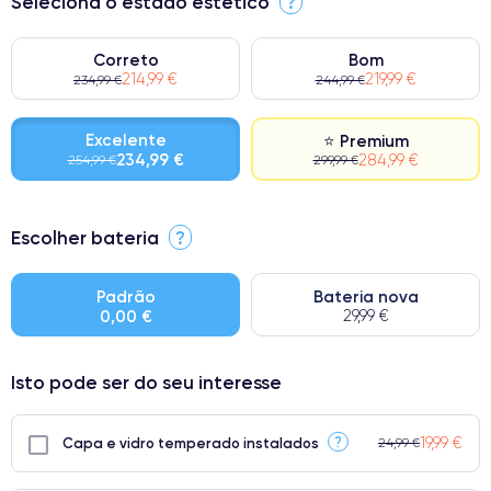
Seleciona o estado estético
?
Correto
Bom
214,99 €
219,99 €
234,99 €
244,99 €
Excelente
⭐ Premium
234,99 €
284,99 €
254,99 €
299,99 €
⭐ Premium
Escolher bateria
?
● Ecrã: Peça original da Apple. Qualidade impecável.
● Bateria: Adequada para uso intensivo.
Padrão
Bateria nova
0,00 €
29,99 €
● Apenas 5% dos nossos telefones atingem a classificação
Premium.
Isto pode ser do seu interesse
19,99 €
?
Capa e vidro temperado instalados
24,99 €