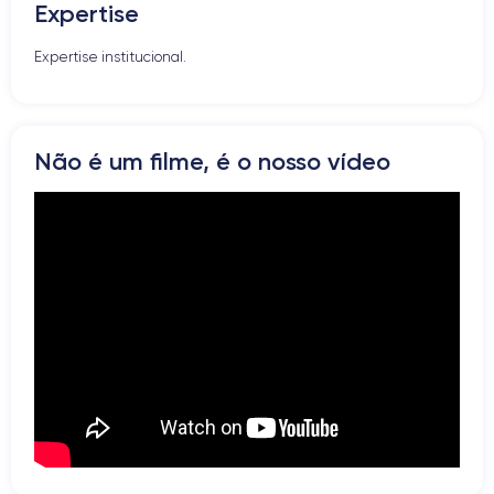
Expertise
Altifalante
Microfone
Expertise institucional.
Botão Home
Bluetooth
WiFi
Rede
Não é um filme, é o nosso vídeo
Vibrador
Prise USB