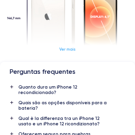
Ver mais
Perguntas frequentes
Dimensões e peso do iPhone 12
Quanto dura um iPhone 12
Data de lançamento
Sistema operativo
recondicionado?
13/10/2020
iOS (iOS 17)
Quais são as opções disponíveis para a
bateria?
Dimensões
Peso
146,7×71,5×7,4 mm
162 g
Qual è la differenza tra un iPhone 12
usato e un iPhone 12 ricondizionato?
Display
Resolução do display
OLED 6,1 polegadas
1170 x 2532 pixels
Oferecem seguro para quebras