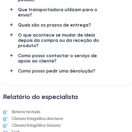
Resolução de vídeo
Carregamento rápido
Que transportadora utilizam para o
4K - 3840x2160px
Sim, mínimo 20W
envio?
Bateria
Dual SIM
Quais são os prazos de entrega?
2815 mAh
nanoSIM + eSIM
O que acontece se mudar de ideia
depois da compra ou da receção do
Rede móvel
Desbloqueado
produto?
5G
Sim, para todas as operadoras
Como posso contactar o serviço de
apoio ao cliente?
Como posso pedir uma devolução?
Relatório do especialista
Bateria testada
Câmara fotográfica dianteira
Câmara fotográfica traseira