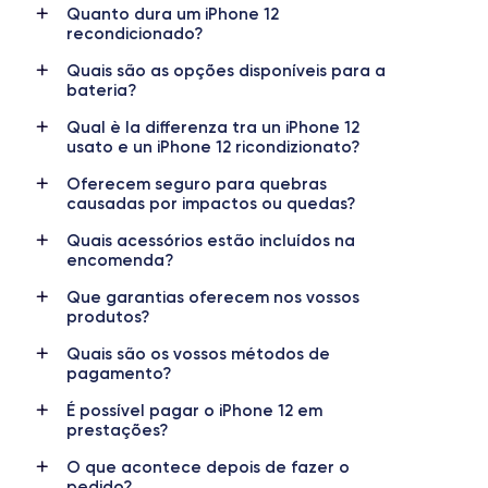
Quanto dura um iPhone 12
Data de lançamento
Sistema operativo
recondicionado?
13/10/2020
iOS (iOS 17)
Quais são as opções disponíveis para a
bateria?
Dimensões
Peso
146,7×71,5×7,4 mm
162 g
Qual è la differenza tra un iPhone 12
usato e un iPhone 12 ricondizionato?
Display
Resolução do display
OLED 6,1 polegadas
1170 x 2532 pixels
Oferecem seguro para quebras
causadas por impactos ou quedas?
RAM
Memória interna
Quais acessórios estão incluídos na
4 GB
64, 128, 256 GB
encomenda?
Que garantias oferecem nos vossos
Nome do processador
Número de núcleos
produtos?
Apple A14 Bionic
6
Quais são os vossos métodos de
Nome da GPU
Frequência do processador
pagamento?
GPU 4-Core
3,1 GHz
É possível pagar o iPhone 12 em
prestações?
Câmara
Câmara Frontal
12 MP
12 MP
O que acontece depois de fazer o
pedido?