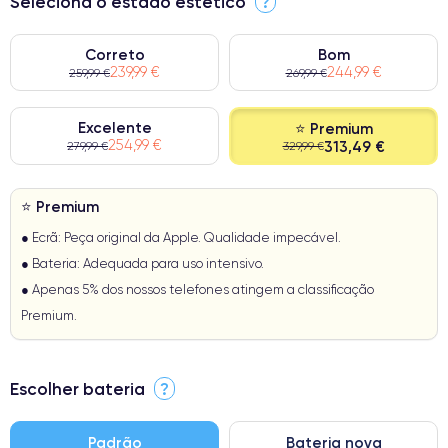
Seleciona o estado estético
?
Correto
Bom
239,99 €
244,99 €
259,99 €
269,99 €
Excelente
⭐ Premium
254,99 €
313,49 €
279,99 €
329,99 €
⭐ Premium
● Ecrã: Peça original da Apple. Qualidade impecável.
● Bateria: Adequada para uso intensivo.
● Apenas 5% dos nossos telefones atingem a classificação
Premium.
Escolher bateria
?
Padrão
Bateria nova