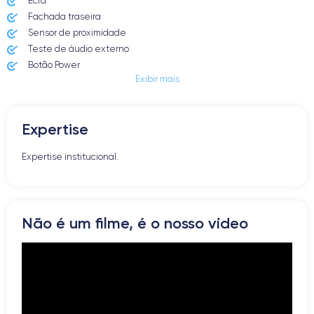
Ecrã
Fachada traseira
Sensor de proximidade
Teste de áudio externo
Botão Power
Exibir mais
Entrada Jack ou Lightening
Butão Mudo
Botões de Volume
Expertise
Altifalante
Microfone
Expertise institucional.
Botão Home
Bluetooth
WiFi
Rede
Não é um filme, é o nosso vídeo
Vibrador
Prise USB