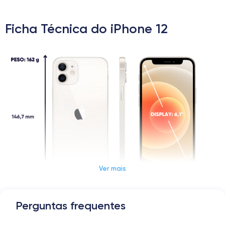
Ficha Técnica do iPhone 12
Ver mais
Perguntas frequentes
Dimensões e peso do iPhone 12