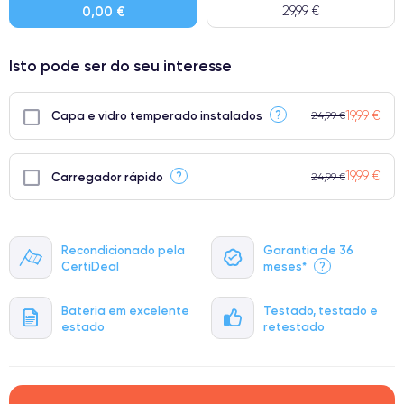
0,00 €
29,99 €
Isto pode ser do seu interesse
19,99 €
?
Capa e vidro temperado instalados
24,99 €
19,99 €
?
Carregador rápido
24,99 €
Recondicionado pela
Garantia de 36
CertiDeal
meses*
?
Bateria em excelente
Testado, testado e
estado
retestado