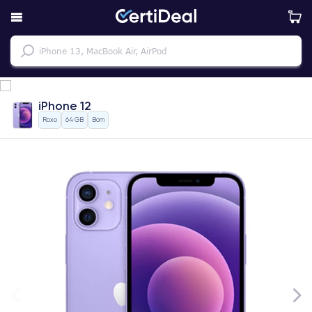
iPhone 12
Roxo
64 GB
Bom