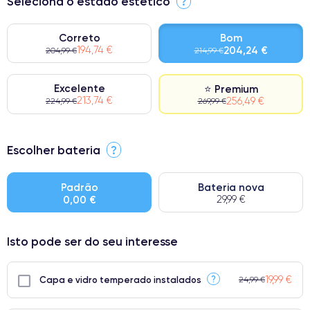
Seleciona o estado estético
?
Correto
Bom
194,74 €
204,24 €
204,99 €
214,99 €
Excelente
⭐ Premium
213,74 €
256,49 €
224,99 €
269,99 €
⭐ Premium
Escolher bateria
?
● Ecrã: Peça original da Apple. Qualidade impecável.
● Bateria: Adequada para uso intensivo.
Padrão
Bateria nova
0,00 €
29,99 €
● Apenas 5% dos nossos telefones atingem a classificação
Premium.
Isto pode ser do seu interesse
19,99 €
?
Capa e vidro temperado instalados
24,99 €