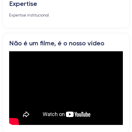
Expertise
Altifalante
Microfone
Expertise institucional.
Botão Home
Bluetooth
WiFi
Rede
Não é um filme, é o nosso vídeo
Vibrador
Prise USB