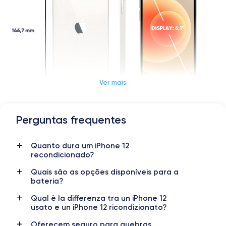
Ver mais
Perguntas frequentes
Dimensões e peso do iPhone 12
Quanto dura um iPhone 12
Data de lançamento
Sistema operativo
recondicionado?
13/10/2020
iOS (iOS 17)
Quais são as opções disponíveis para a
bateria?
Dimensões
Peso
146,7×71,5×7,4 mm
162 g
Qual è la differenza tra un iPhone 12
usato e un iPhone 12 ricondizionato?
Display
Resolução do display
OLED 6,1 polegadas
1170 x 2532 pixels
Oferecem seguro para quebras