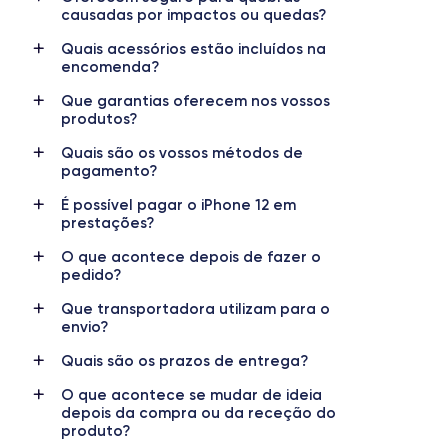
causadas por impactos ou quedas?
RAM
Memória interna
Quais acessórios estão incluídos na
4 GB
64, 128, 256 GB
encomenda?
Que garantias oferecem nos vossos
Nome do processador
Número de núcleos
produtos?
Apple A14 Bionic
6
Quais são os vossos métodos de
Nome da GPU
Frequência do processador
pagamento?
GPU 4-Core
3,1 GHz
É possível pagar o iPhone 12 em
prestações?
Câmara
Câmara Frontal
12 MP
12 MP
O que acontece depois de fazer o
pedido?
Resolução de vídeo
Carregamento rápido
Que transportadora utilizam para o
4K - 3840x2160px
Sim, mínimo 20W
envio?
Bateria
Dual SIM
Quais são os prazos de entrega?
2815 mAh
nanoSIM + eSIM
O que acontece se mudar de ideia
depois da compra ou da receção do
Rede móvel
Desbloqueado
produto?
5G
Sim, para todas as operadoras