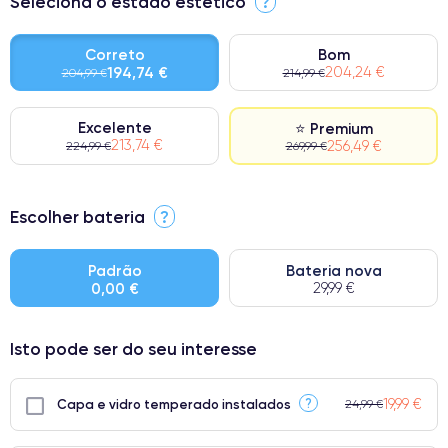
Seleciona o estado estético
?
Correto
Bom
194,74 €
204,24 €
204,99 €
214,99 €
Excelente
⭐ Premium
213,74 €
256,49 €
224,99 €
269,99 €
⭐ Premium
Escolher bateria
?
● Ecrã: Peça original da Apple. Qualidade impecável.
● Bateria: Adequada para uso intensivo.
Padrão
Bateria nova
0,00 €
29,99 €
● Apenas 5% dos nossos telefones atingem a classificação
Premium.
Isto pode ser do seu interesse
19,99 €
?
Capa e vidro temperado instalados
24,99 €