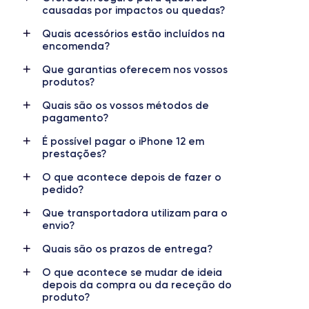
causadas por impactos ou quedas?
RAM
Memória interna
Quais acessórios estão incluídos na
4 GB
64, 128, 256 GB
encomenda?
Que garantias oferecem nos vossos
Nome do processador
Número de núcleos
produtos?
Apple A14 Bionic
6
Quais são os vossos métodos de
Nome da GPU
Frequência do processador
pagamento?
GPU 4-Core
3,1 GHz
É possível pagar o iPhone 12 em
prestações?
Câmara
Câmara Frontal
12 MP
12 MP
O que acontece depois de fazer o
pedido?
Resolução de vídeo
Carregamento rápido
Que transportadora utilizam para o
4K - 3840x2160px
Sim, mínimo 20W
envio?
Bateria
Dual SIM
Quais são os prazos de entrega?
2815 mAh
nanoSIM + eSIM
O que acontece se mudar de ideia
depois da compra ou da receção do
Rede móvel
Desbloqueado
produto?
5G
Sim, para todas as operadoras