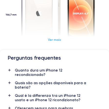
Ver mais
Perguntas frequentes
Dimensões e peso do iPhone 12
Quanto dura um iPhone 12
Data de lançamento
Sistema operativo
recondicionado?
13/10/2020
iOS (iOS 17)
Quais são as opções disponíveis para a
bateria?
Dimensões
Peso
146,7×71,5×7,4 mm
162 g
Qual è la differenza tra un iPhone 12
usato e un iPhone 12 ricondizionato?
Display
Resolução do display
OLED 6,1 polegadas
1170 x 2532 pixels
Oferecem seguro para quebras