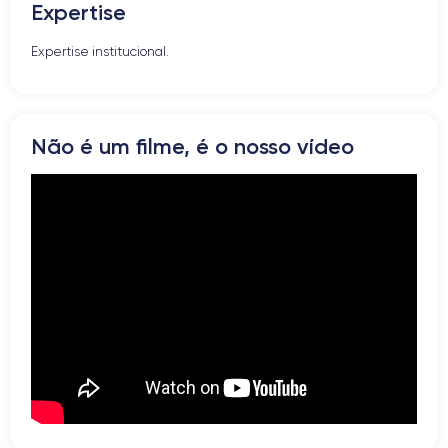
Expertise
Altifalante
Microfone
Expertise institucional.
Botão Home
Bluetooth
WiFi
Rede
Não é um filme, é o nosso vídeo
Vibrador
Prise USB