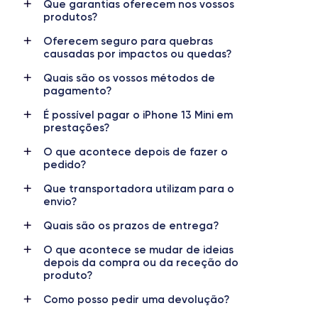
Que garantias oferecem nos vossos
produtos?
Nome do chip
Número de núcleos
Chip A15 Bionic
6
Oferecem seguro para quebras
causadas por impactos ou quedas?
Nome do GPU
Freq. do processador
Quais são os vossos métodos de
GPU de 4 núcleos
3.23 GHz
pagamento?
É possível pagar o iPhone 13 Mini em
Câmara
Câmara frontal
prestações?
12 Mpx
12 Mpx
O que acontece depois de fazer o
Resolução de vídeo
Carregamento rápido
pedido?
4K - 3840 x 2160 px
Sim, mínimo 18W
Que transportadora utilizam para o
envio?
Bateria
Tipo de SIM
2438 mAh
Nano-SIM + eSIM
Quais são os prazos de entrega?
Rede móvel
Desbloqueado
O que acontece se mudar de ideias
depois da compra ou da receção do
5G
Sim, para todos os operadores
produto?
Como posso pedir uma devolução?