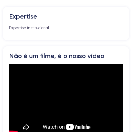
Butão Mudo
Botões de Volume
Expertise
Altifalante
Microfone
Expertise institucional.
Botão Home
Bluetooth
WiFi
Rede
Não é um filme, é o nosso vídeo
Vibrador
Prise USB