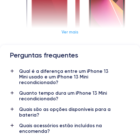
Ver mais
Perguntas frequentes
Dimensões e peso do iPhone 13 Mini
Qual é a diferença entre um iPhone 13
Data de lançamento
Sistema operativo
Mini usado e um iPhone 13 Mini
24/09/2021
iOS (iOS 26)
recondicionado?
Dimensões
Peso
Quanto tempo dura um iPhone 13 Mini
131.5×64.2×7.65 mm
140 g
recondicionado?
Quais são as opções disponíveis para a
Ecrã
Resolução do ecrã
bateria?
OLED 5.4 polegadas
2340 x 1080 pixels
Quais acessórios estão incluídos na
encomenda?
RAM
Memória interna
4 GB
128,256,512 GB