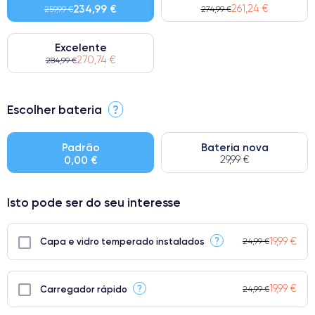
234,99 €
261,24 €
259,99 €
274,99 €
Excelente
270,74 €
284,99 €
⭐ Premium
Escolher bateria
?
● Ecrã: Peça original da Apple. Qualidade impecável.
● Bateria: Adequada para uso intensivo.
Padrão
Bateria nova
0,00 €
29,99 €
● Apenas 5% dos nossos telefones atingem a classificação
Premium.
Isto pode ser do seu interesse
19,99 €
?
Capa e vidro temperado instalados
24,99 €
19,99 €
?
Carregador rápido
24,99 €