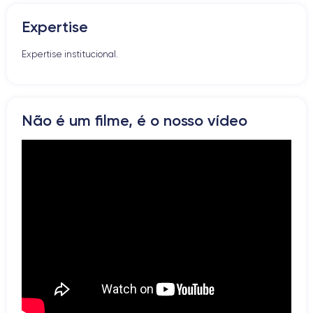
Botões de Volume
Expertise
Altifalante
Microfone
Expertise institucional.
Botão Home
Bluetooth
WiFi
Rede
Não é um filme, é o nosso vídeo
Vibrador
Prise USB