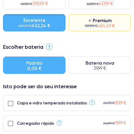
398,99 €
417,99 €
419,99 €
439,99 €
Excelente
⭐ Premium
432,24 €
484,49 €
454,99 €
509,99 €
⭐ Premium
Escolher bateria
?
● Ecrã: Peça original da Apple. Qualidade impecável.
● Bateria: Adequada para uso intensivo.
Padrão
Bateria nova
0,00 €
39,99 €
● Apenas 5% dos nossos telefones atingem a classificação
Premium.
Isto pode ser do seu interesse
19,99 €
?
Capa e vidro temperado instalados
24,99 €
19,99 €
?
Carregador rápido
24,99 €