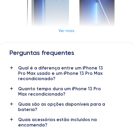
Ver mais
Perguntas frequentes
Dimensões e peso do iPhone 13 Pro Max
Qual é a diferença entre um iPhone 13
Data de lançamento
Sistema operativo
Pro Max usado e um iPhone 13 Pro Max
14/09/2021
iOS (iOS 26)
recondicionado?
Dimensões
Peso
Quanto tempo dura um iPhone 13 Pro
160.8×78.1×7.65 mm
238 g
Max recondicionado?
Quais são as opções disponíveis para a
Ecrã
Resolução do ecrã
bateria?
OLED 6.7 polegadas
2778 x 1284 pixels
Quais acessórios estão incluídos na
encomenda?
RAM
Memória interna
6 GB
128, 256, 512 e 1000 GB