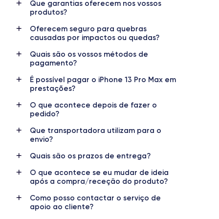
Que garantias oferecem nos vossos
produtos?
Nome do chip
Número de núcleos
Chip A15 Bionic
6
Oferecem seguro para quebras
causadas por impactos ou quedas?
Nome do GPU
Freq. do processador
Quais são os vossos métodos de
GPU de 5 núcleos
3.22 GHz
pagamento?
É possível pagar o iPhone 13 Pro Max em
Câmara principal
Câmara frontal
prestações?
12 Mpx
12 Mpx
O que acontece depois de fazer o
Resolução de vídeo
Carregamento rápido
pedido?
4K - 3840 x 2160 px
Sim, 25W
Que transportadora utilizam para o
envio?
Bateria
Tipo de SIM
4373 mAh
Nano-SIM + eSIM
Quais são os prazos de entrega?
Rede móvel
Desbloqueado
O que acontece se eu mudar de ideia
após a compra/receção do produto?
5G
Sim, para todos os operadores
Como posso contactar o serviço de
apoio ao cliente?