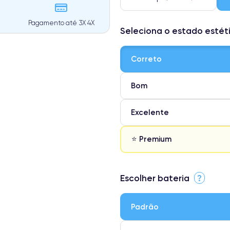
Pagamento até 3X 4X
Seleciona o estado estét
Correto
Bom
Excelente
⭐ Premium
⭐ Premium
Escolher bateria
?
● Ecrã: Peça original da Apple. 
● Bateria: Adequada para uso int
Padrão
● Apenas 5% dos nossos telefones