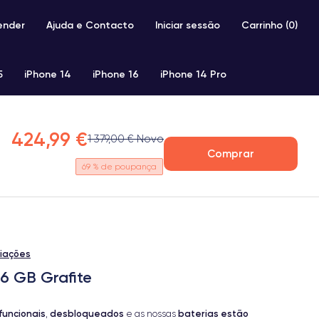
ender
Ajuda e Contacto
Iniciar sessão
Carrinho (
0
)
5
iPhone 14
iPhone 16
iPhone 14 Pro
iPhone SE 2 (2020)
iPhone X
iPhone XS
424,99 €
1 379,00 € Novo
Comprar
69
% de poupança
liações
56 GB Grafite
funcionais
desbloqueados
baterias estão
,
e as nossas