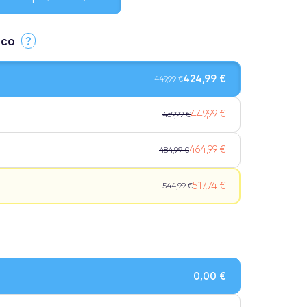
ico
?
424,99 €
449,99 €
449,99 €
469,99 €
464,99 €
484,99 €
517,74 €
544,99 €
Qualidade impecável.
ensivo.
0,00 €
 atingem a classificação Premium.