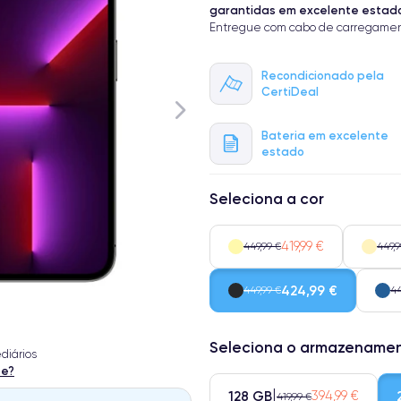
garantidas em excelente estad
Entregue com cabo de carregamen
Recondicionado pela
CertiDeal
Bateria em excelente
estado
Seleciona a cor
419,99 €
449,99 €
449,9
424,99 €
449,99 €
44
Seleciona o armazename
diários
te?
128 GB
394,99 €
419,99 €