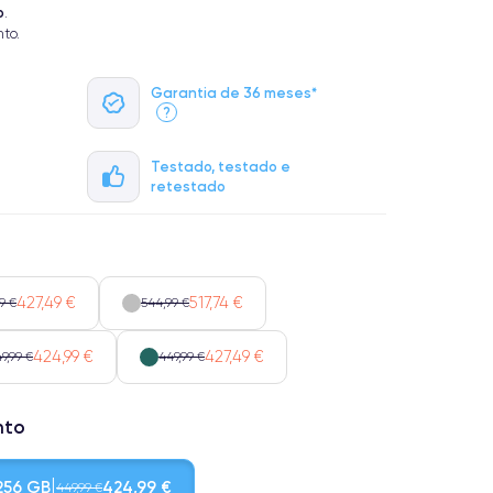
o
.
to.
Garantia de 36 meses*
?
Testado, testado e
retestado
427,49 €
517,74 €
9 €
544,99 €
424,99 €
427,49 €
9,99 €
449,99 €
nto
256 GB
424,99 €
449,99 €