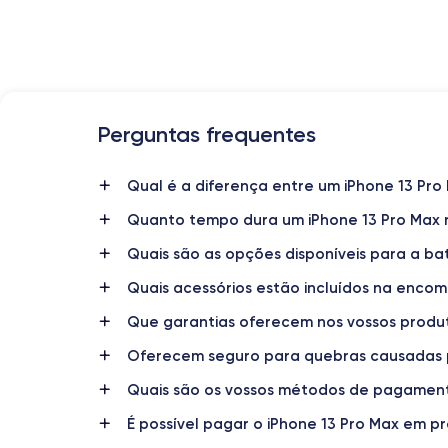
Perguntas frequentes
Data de lançamento
14/09/2021
Qual é a diferença entre um iPhone 13 Pro
Quanto tempo dura um iPhone 13 Pro Max 
Dimensões
160.8×78.1×7.65 mm
Quais são as opções disponíveis para a ba
Quais acessórios estão incluídos na enco
Ecrã
OLED 6.7 polegadas
Que garantias oferecem nos vossos produ
RAM
Oferecem seguro para quebras causadas 
6 GB
Quais são os vossos métodos de pagamen
Nome do chip
É possível pagar o iPhone 13 Pro Max em p
Chip A15 Bionic