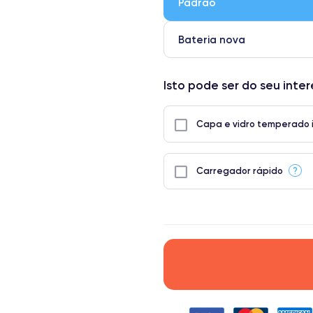
Padrão
● Apenas 5% dos nossos telefones
Bateria nova
Isto pode ser do seu inte
Capa e vidro temperado 
?
Carregador rápido