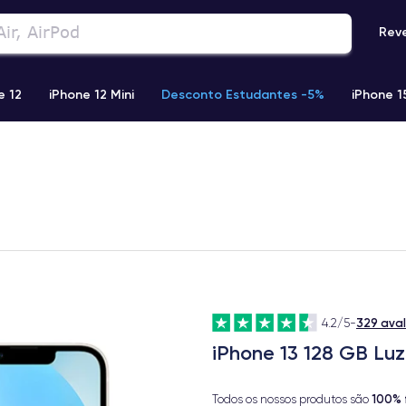
Rev
e 12
iPhone 12 Mini
Desconto Estudantes -5%
iPhone 1
Phone 13 Pro Max
iPhone 11
iPhone 12 Pro
iPhone XR
329 ava
4.2/5
-
iPhone 13 128 GB Luz
100% 
Todos os nossos produtos são