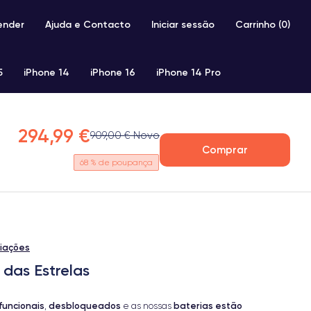
ender
Ajuda e Contacto
Iniciar sessão
Carrinho (
0
)
5
iPhone 14
iPhone 16
iPhone 14 Pro
iPhone SE 2 (2020)
iPhone X
iPhone XS
294,99 €
909,00 € Novo
Comprar
68
% de poupança
liações
 das Estrelas
funcionais
desbloqueados
baterias estão
,
e as nossas