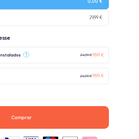
0,00 €
 atingem a classificação Premium.
29,99 €
resse
19,99 €
?
instalados
24,99 €
19,99 €
24,99 €
Comprar