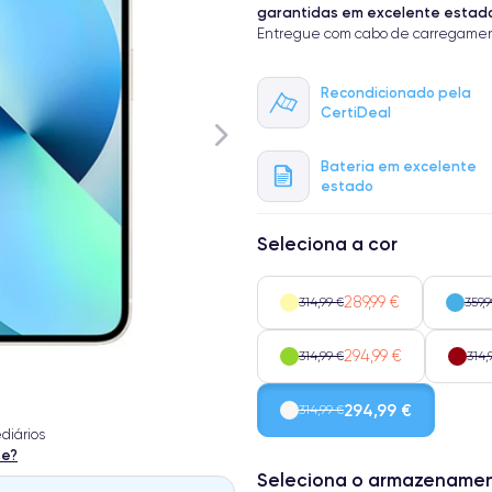
garantidas em excelente estad
Entregue com cabo de carregamen
Recondicionado pela
CertiDeal
Bateria em excelente
estado
Seleciona a cor
289,99 €
314,99 €
359,9
294,99 €
314,99 €
314,
294,99 €
314,99 €
diários
te?
Seleciona o armazename