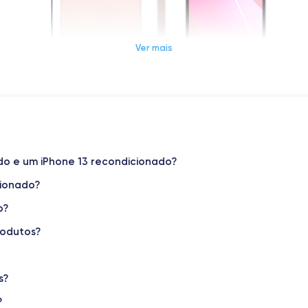
Ver mais
Dimensões e peso do iPhone 13
Sistema operativo
iOS (iOS 26)
do e um iPhone 13 recondicionado?
cionado?
Peso
173 g
o?
rodutos?
Resolução do ecrã
2340 x 1080 pixels
Memória interna
s?
128,256,512 GB
?