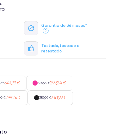
o
.
to.
Garantia de 36 meses*
?
Testado, testado e
retestado
341,99 €
299,24 €
9 €
314,99 €
299,24 €
341,99 €
99 €
359,99 €
nto