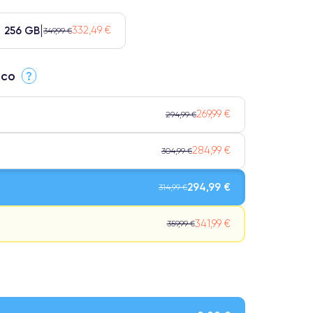
256 GB
332,49 €
349,99 €
ico
?
269,99 €
294,99 €
284,99 €
304,99 €
294,99 €
314,99 €
341,99 €
359,99 €
Qualidade impecável.
ensivo.