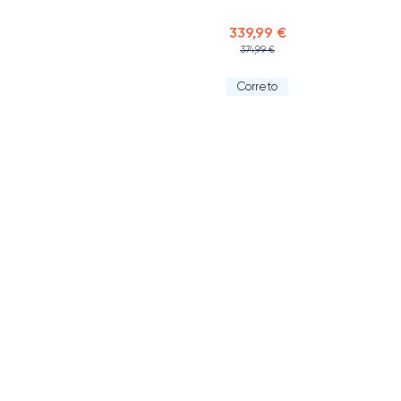
339,99 €
374,99 €
Correto