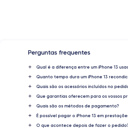
Perguntas frequentes
Data de lançamento
24/09/2021
Qual é a diferença entre um iPhone 13 usa
Quanto tempo dura um iPhone 13 recondi
Dimensões
146.7×71.5×7.65 mm
Quais são os acessórios incluídos no pedid
Que garantias oferecem para os vossos p
Ecrã
OLED 6.1 polegadas
Quais são os métodos de pagamento?
RAM
É possível pagar o iPhone 13 em prestaçõe
4 GB
O que acontece depois de fazer o pedido