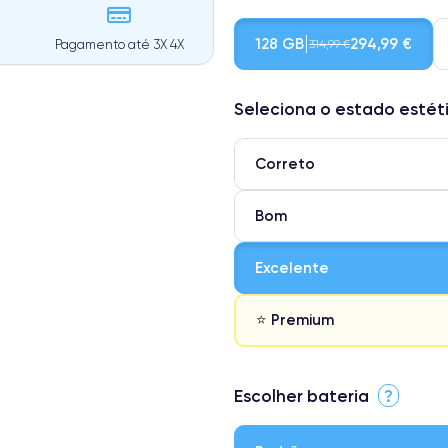
128 GB
294,99 €
314,99 €
Pagamento até 3X 4X
Seleciona o estado estét
Correto
Bom
Excelente
⭐ Premium
⭐ Premium
Escolher bateria
?
● Ecrã: Peça original da Apple. 
● Bateria: Adequada para uso int