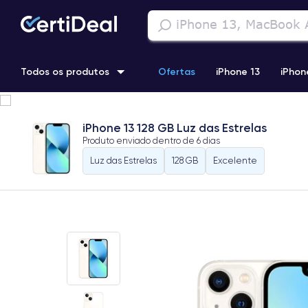
Todos os produtos
Ofertas
iPhone 13
iPhon
iPhone 13 Pro
iPhone 12 Pro Max
iPhone 11 Pro Max
i
iPhone 13 128 GB Luz das Estrelas
Produto enviado dentro de
6 dias
iPhone 11 Pro
Luz das Estrelas
128 GB
Excelente