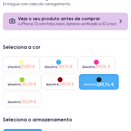
Entregue com cabo de carregamento.
Veja o seu produto antes de comprar
4 iPhone 13 com fotos reais, bateria verificada e ID único
Seleciona a cor
259,99 €
289,74 €
289,74 €
294,99 €
304,99 €
304,99 €
284,99 €
289,74 €
289,74 €
304,99 €
304,99 €
304,99 €
284,99 €
304,99 €
Seleciona o armazenamento