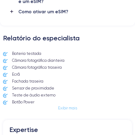
e um eSIM?
Como ativar um eSIM?
Relatório do especialista
Bateria testada
Câmara fotográfica dianteira
Câmara fotográfica traseira
Ecrã
Fachada traseira
Sensor de proximidade
Teste de áudio externo
Botão Power
Exibir mais
Entrada Jack ou Lightening
Butão Mudo
Botões de Volume
Expertise
Altifalante