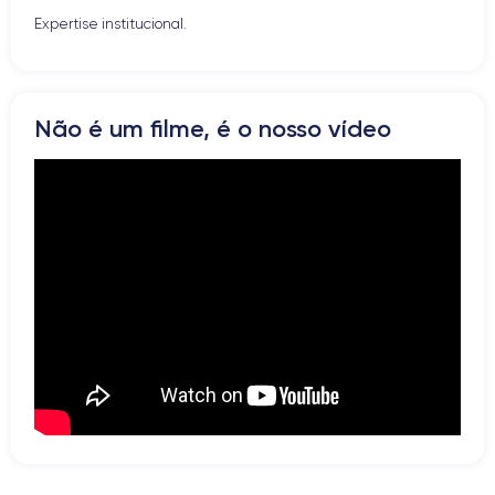
Microfone
Expertise institucional.
Botão Home
Bluetooth
WiFi
Rede
Não é um filme, é o nosso vídeo
Vibrador
Prise USB