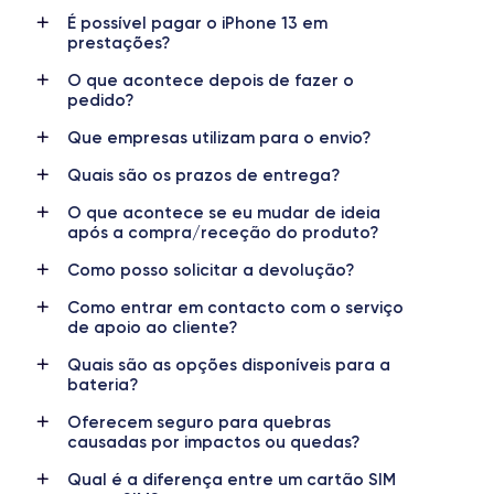
É possível pagar o iPhone 13 em
Nome do chip
Número de núcleos
prestações?
Chip A15 Bionic
6
O que acontece depois de fazer o
pedido?
Nome do GPU
Freq. do processador
GPU de 4 núcleos
3.23 GHz
Que empresas utilizam para o envio?
Quais são os prazos de entrega?
Câmara
Câmara frontal
12 Mpx
12 Mpx
O que acontece se eu mudar de ideia
após a compra/receção do produto?
Resolução de vídeo
Carregamento rápido
4K - 3840 x 2160 px
Sim, mínimo 18W
Como posso solicitar a devolução?
Como entrar em contacto com o serviço
Bateria
Tipo de SIM
de apoio ao cliente?
3240 mAh
Nano-SIM + eSIM
Quais são as opções disponíveis para a
bateria?
Rede móvel
Desbloqueado
5G
Sim, para todos os operadores
Oferecem seguro para quebras
causadas por impactos ou quedas?
Qual é a diferença entre um cartão SIM