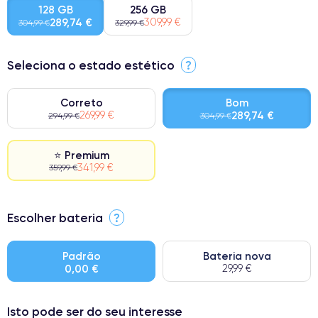
128 GB
256 GB
289,74 €
309,99 €
304,99 €
329,99 €
Seleciona o estado estético
?
Correto
Bom
269,99 €
289,74 €
294,99 €
304,99 €
⭐ Premium
341,99 €
359,99 €
⭐ Premium
Escolher bateria
?
● Ecrã: Peça original da Apple. Qualidade impecável.
● Bateria: Adequada para uso intensivo.
Padrão
Bateria nova
0,00 €
29,99 €
● Apenas 5% dos nossos telefones atingem a classificação
Premium.
Isto pode ser do seu interesse