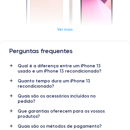
Ver mais
Perguntas frequentes
Dimensões e peso do iPhone 13
Qual é a diferença entre um iPhone 13
Data de lançamento
Sistema operativo
usado e um iPhone 13 recondicionado?
24/09/2021
iOS (iOS 26)
Quanto tempo dura um iPhone 13
Dimensões
Peso
recondicionado?
146.7×71.5×7.65 mm
173 g
Quais são os acessórios incluídos no
pedido?
Ecrã
Resolução do ecrã
OLED 6.1 polegadas
2340 x 1080 pixels
Que garantias oferecem para os vossos
produtos?
RAM
Memória interna
Quais são os métodos de pagamento?
4 GB
128,256,512 GB