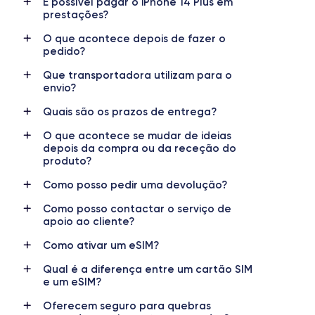
É possível pagar o iPhone 14 Plus em
GPU de 5 núcleos
3.22 GHz
prestações?
O que acontece depois de fazer o
Câmara principal
Câmara frontal
pedido?
12 Mpx
12 Mpx
Que transportadora utilizam para o
Resolução de vídeo
Carregamento rápido
envio?
4K - 3840 x 2160 px
Sim, 20W
Quais são os prazos de entrega?
Bateria
Tipo de SIM
O que acontece se mudar de ideias
4325 mAh
eSIM
depois da compra ou da receção do
produto?
Rede móvel
Desbloqueado
Como posso pedir uma devolução?
5G
Sim, para todos os operadores
Como posso contactar o serviço de
apoio ao cliente?
Como ativar um eSIM?
Qual é a diferença entre um cartão SIM
e um eSIM?
Oferecem seguro para quebras