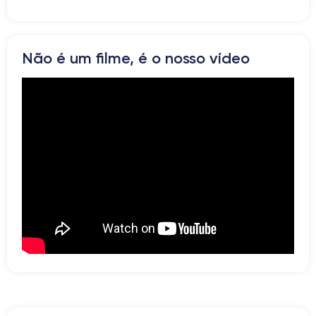
Bluetooth
WiFi
Rede
Não é um filme, é o nosso vídeo
Vibrador
Prise USB