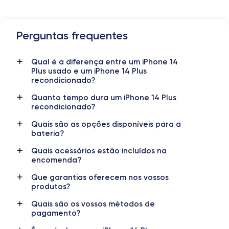
Perguntas frequentes
Dimensões e peso do iPhone 14 Plus
Qual é a diferença entre um iPhone 14
Data de lançamento
Sistema operativo
Plus usado e um iPhone 14 Plus
7/09/2022
iOS (iOS 26)
recondicionado?
Dimensões
Peso
Quanto tempo dura um iPhone 14 Plus
160.8×78.1×7.8 mm
203 g
recondicionado?
Quais são as opções disponíveis para a
Ecrã
Resolução do ecrã
bateria?
OLED 6.7 polegadas
2778 x 1284 pixels
Quais acessórios estão incluídos na
encomenda?
RAM
Memória interna
6 GB
128,256 ,512 GB
Que garantias oferecem nos vossos
produtos?
Nome do CPU
Número de núcleos
Apple A15 Bionic
6
Quais são os vossos métodos de
pagamento?
Nome do GPU
Freq. do processador