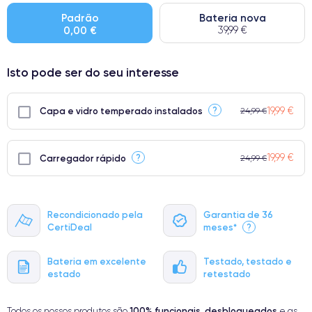
Padrão
Bateria nova
0,00 €
39,99 €
Isto pode ser do seu interesse
19,99 €
?
Capa e vidro temperado instalados
24,99 €
19,99 €
?
Carregador rápido
24,99 €
Recondicionado pela
Garantia de 36
CertiDeal
meses*
?
Bateria em excelente
Testado, testado e
estado
retestado
100% funcionais
desbloqueados
Todos os nossos produtos são
,
e as