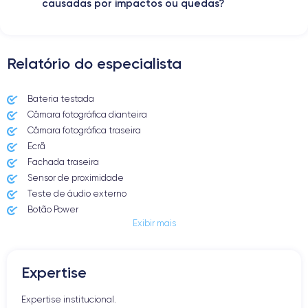
causadas por impactos ou quedas?
Relatório do especialista
Bateria testada
Câmara fotográfica dianteira
Câmara fotográfica traseira
Ecrã
Fachada traseira
Sensor de proximidade
Teste de áudio externo
Botão Power
Exibir mais
Entrada Jack ou Lightening
Butão Mudo
Botões de Volume
Expertise
Altifalante
Microfone
Expertise institucional.
Botão Home