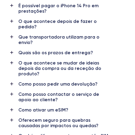
É possível pagar o iPhone 14 Pro em
prestações?
Câmara principal
Câmara frontal
48 Mpx
12 Mpx
O que acontece depois de fazer o
pedido?
Resolução de vídeo
Carregamento rápido
4K - 3840 x 2160 px
Sim, 20W
Que transportadora utilizam para o
envio?
Bateria
Tipo de SIM
Quais são os prazos de entrega?
3200 mAh
eSIM
O que acontece se mudar de ideias
Rede móvel
Desbloqueado
depois da compra ou da receção do
produto?
5G
Sim, para todos os operadores
Como posso pedir uma devolução?
Como posso contactar o serviço de
apoio ao cliente?
Como ativar um eSIM?
Oferecem seguro para quebras
causadas por impactos ou quedas?