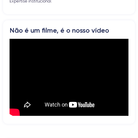
Expertise institucional.
Botão Home
Bluetooth
WiFi
Rede
Não é um filme, é o nosso vídeo
Vibrador
Prise USB