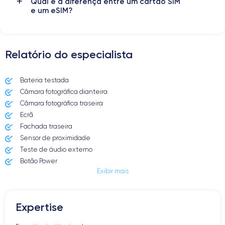
Qual é a diferença entre um cartão SIM
e um eSIM?
Relatório do especialista
Bateria testada
Câmara fotográfica dianteira
Câmara fotográfica traseira
Ecrã
Fachada traseira
Sensor de proximidade
Teste de áudio externo
Botão Power
Exibir mais
Entrada Jack ou Lightening
Butão Mudo
Botões de Volume
Expertise
Altifalante
Microfone