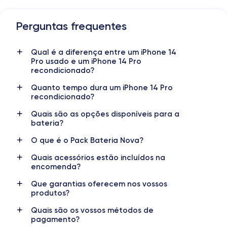
Perguntas frequentes
Dimensões e peso do iPhone 14 Pro
Qual é a diferença entre um iPhone 14
Data de lançamento
Sistema operativo
Pro usado e um iPhone 14 Pro
7/09/2022
iOS (iOS 26)
recondicionado?
Dimensões
Peso
Quanto tempo dura um iPhone 14 Pro
147.5×71.5×7.85 mm
206 g
recondicionado?
Quais são as opções disponíveis para a
Ecrã
Resolução do ecrã
bateria?
OLED 6.1 polegadas
2556 x 1179 pixels
O que é o Pack Bateria Nova?
RAM
Memória interna
Quais acessórios estão incluídos na
6 GB
128,256 ,512, 1000 GB
encomenda?
Nome do CPU
Número de núcleos
Que garantias oferecem nos vossos
Apple A16 Bionic
6
produtos?
Quais são os vossos métodos de
Nome do GPU
Freq. do processador
pagamento?
GPU de 5 núcleos
3.46 GHz