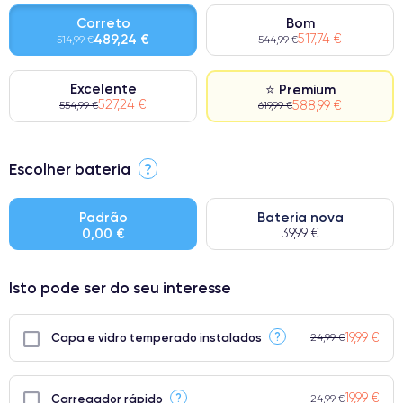
Correto
Bom
489,24 €
517,74 €
514,99 €
544,99 €
Excelente
⭐ Premium
527,24 €
588,99 €
554,99 €
619,99 €
⭐ Premium
Escolher bateria
?
● Ecrã: Peça original da Apple. Qualidade impecável.
● Bateria: Adequada para uso intensivo.
Padrão
Bateria nova
0,00 €
39,99 €
● Apenas 5% dos nossos telefones atingem a classificação
Premium.
Isto pode ser do seu interesse
19,99 €
?
Capa e vidro temperado instalados
24,99 €
19,99 €
?
Carregador rápido
24,99 €