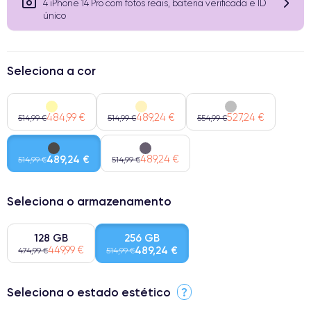
4 iPhone 14 Pro com fotos reais, bateria verificada e ID
único
Seleciona a cor
484,99 €
489,24 €
527,24 €
514,99 €
514,99 €
554,99 €
489,24 €
489,24 €
514,99 €
514,99 €
Seleciona o armazenamento
128 GB
256 GB
449,99 €
489,24 €
474,99 €
514,99 €
Seleciona o estado estético
?