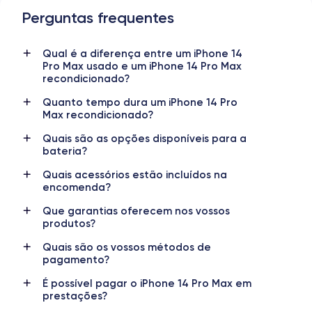
Perguntas frequentes
Data de lançamento
Sistema operativo
Qual é a diferença entre um iPhone 14
07/09/2022
iOS (iOS 26)
Pro Max usado e um iPhone 14 Pro Max
recondicionado?
Dimensões
Peso
160.7×77.6×7.85 mm
240 g
Quanto tempo dura um iPhone 14 Pro
Max recondicionado?
Ecrã
Resolução do ecrã
Quais são as opções disponíveis para a
OLED 6.7 polegadas
1290 x 2796 pixels
bateria?
RAM
Memória interna
Quais acessórios estão incluídos na
6 GB
128,256,512,1000 GB
encomenda?
Que garantias oferecem nos vossos
Nome do CPU
Número de núcleos
produtos?
Apple A16 Bionic
6
Quais são os vossos métodos de
pagamento?
Nome da GPU
Freq. do processador
GPU 5-core
3.46 GHz
É possível pagar o iPhone 14 Pro Max em
prestações?
Câmara traseira
Câmara frontal