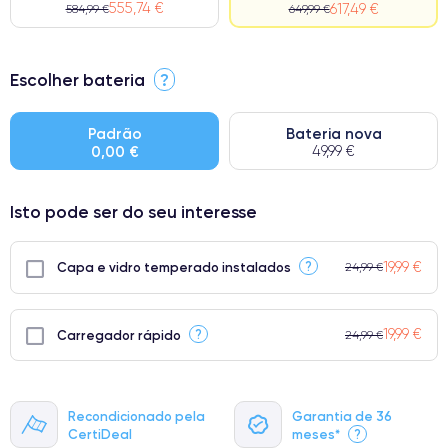
555,74 €
617,49 €
584,99 €
649,99 €
⭐ Premium
Escolher bateria
?
● Ecrã: Peça original da Apple. Qualidade impecável.
● Bateria: Adequada para uso intensivo.
Padrão
Bateria nova
0,00 €
49,99 €
● Apenas 5% dos nossos telefones atingem a classificação
Premium.
Isto pode ser do seu interesse
19,99 €
?
Capa e vidro temperado instalados
24,99 €
19,99 €
?
Carregador rápido
24,99 €
Recondicionado pela
Garantia de 36
CertiDeal
meses*
?