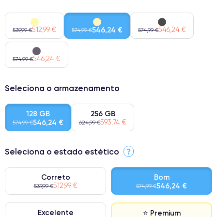
512,99 €
546,24 €
546,24 €
539,99 €
574,99 €
574,99 €
546,24 €
574,99 €
Seleciona o armazenamento
128 GB
256 GB
546,24 €
593,74 €
574,99 €
624,99 €
Seleciona o estado estético
?
Correto
Bom
512,99 €
546,24 €
539,99 €
574,99 €
Excelente
⭐ Premium