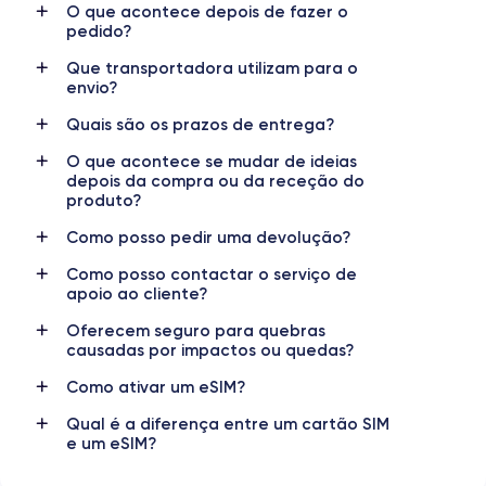
48 MP
12 MP
O que acontece depois de fazer o
pedido?
Resolução de vídeo
Carregamento rápido
Que transportadora utilizam para o
4K - 3840x2160px
Sim, mínimo 20W
envio?
Quais são os prazos de entrega?
Bateria
Dual SIM
4350 mAh
eSIM
O que acontece se mudar de ideias
depois da compra ou da receção do
Rede móvel
Desbloqueado
produto?
5G
Sim, todos os operadores
Como posso pedir uma devolução?
Como posso contactar o serviço de
iPhone 14 Pro Max: Redefina a
apoio ao cliente?
excelência em grande formato
Oferecem seguro para quebras
causadas por impactos ou quedas?
referencial da
O iPhone 14 Pro Max destaca-se como um
Como ativar um eSIM?
tecnologia moderna
, projetado para quem procura o melhor
Qual é a diferença entre um cartão SIM
em termos de desempenho, inovação e design elegante.
e um eSIM?
Lançado em setembro de 2022, este modelo está pronto para
transformar a sua experiência móvel.