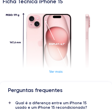
Ficha Técnica iPhone 15
Ver mais
Perguntas frequentes
Dimensões e peso do iPhone 15
Qual é a diferença entre um iPhone 15
Data de lançamento
Sistema operativo
usado e um iPhone 15 recondicionado?
22/09/2023
iOS
(iOS 26)