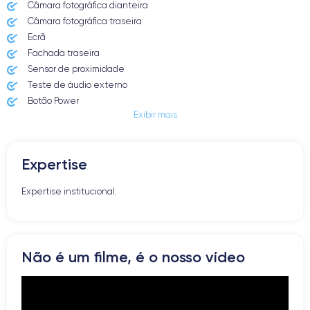
Câmara fotográfica dianteira
Câmara fotográfica traseira
Ecrã
Fachada traseira
Sensor de proximidade
Teste de áudio externo
Botão Power
Exibir mais
Entrada Jack ou Lightening
Butão Mudo
Botões de Volume
Expertise
Altifalante
Microfone
Expertise institucional.
Botão Home
Bluetooth
WiFi
Rede
Não é um filme, é o nosso vídeo
Vibrador
Prise USB