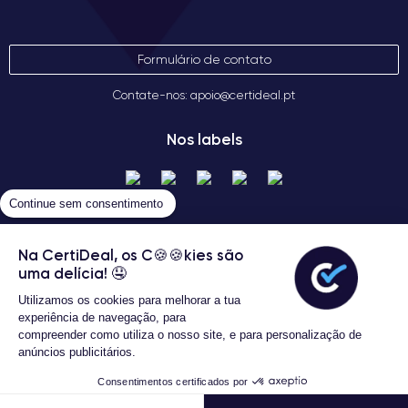
Formulário de contato
Contate-nos: apoio@certideal.pt
Nos labels
Continue sem consentimento
Na CertiDeal, os C🍪🍪kies são
uma delícia! 🤤
Utilizamos os cookies para melhorar a tua
Termos gerais de venda
experiência de navegação, para
Certideal © 2026 Todos os Direitos
compreender como utiliza o nosso site, e para personalização de
Reservados
anúncios publicitários.
3 Anos de garantia
Consentimentos certificados por
419,99 €
Comprar