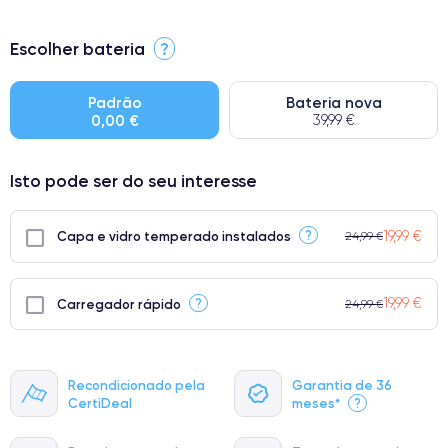
⭐ Premium
Escolher bateria
?
● Ecrã: Peça original da Apple. Qualidade impecável.
● Bateria: Adequada para uso intensivo.
Padrão
Bateria nova
0,00 €
39,99 €
● Apenas 5% dos nossos telefones atingem a classificação
Premium.
Isto pode ser do seu interesse
19,99 €
?
Capa e vidro temperado instalados
24,99 €
19,99 €
?
Carregador rápido
24,99 €
Recondicionado pela
Garantia de 36
CertiDeal
meses*
?