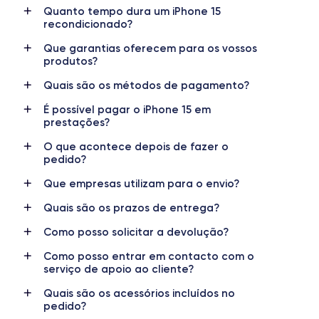
Quanto tempo dura um iPhone 15
Dimensões
Peso
recondicionado?
147.6×71.6×7.8 mm
171 g
Que garantias oferecem para os vossos
produtos?
Ecrã
Resolução do ecrã
OLED 6.1 polegadas
2556x1179 píxeis
Quais são os métodos de pagamento?
É possível pagar o iPhone 15 em
RAM
Memória interna
prestações?
8 GB
128, 256, 512 GB
O que acontece depois de fazer o
Nome do CPU
N.º de núcleos
pedido?
Apple A16 Bionic
5
Que empresas utilizam para o envio?
Nome do GPU
Frequência do processador
Quais são os prazos de entrega?
GPU de 5 núcleos
Sub-6 GHz
Como posso solicitar a devolução?
Câmara
Câmara frontal
Como posso entrar em contacto com o
48 MP
12 MP
serviço de apoio ao cliente?
Quais são os acessórios incluídos no
Resolução de vídeo
Carregamento rápido
pedido?
4K - 3840x2160px
Sim, mínimo 20W