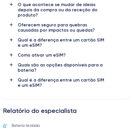
O que acontece se mudar de ideias
Bateria
eSIM
depois da compra ou da receção do
3349 mAh
eSIM
produto?
Oferecem seguro para quebras
Rede móvel
Desbloqueado
causadas por impactos ou quedas?
5G
Sim, todos os operadores
Qual é a diferença entre um cartão SIM
e um eSIM?
Como ativar um eSIM?
Quais são as opções disponíveis para a
bateria?
Qual é a diferença entre um cartão SIM
e um eSIM?
Relatório do especialista
Bateria testada