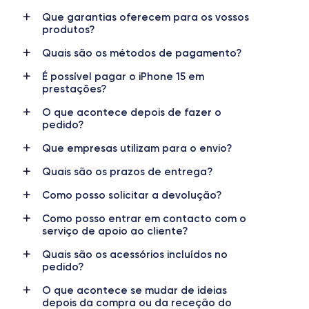
147.6×71.6×7.8 mm
171 g
Que garantias oferecem para os vossos
produtos?
Ecrã
Resolução do ecrã
OLED 6.1 polegadas
2556x1179 píxeis
Quais são os métodos de pagamento?
É possível pagar o iPhone 15 em
RAM
Memória interna
prestações?
8 GB
128, 256, 512 GB
O que acontece depois de fazer o
Nome do CPU
N.º de núcleos
pedido?
Apple A16 Bionic
5
Que empresas utilizam para o envio?
Nome do GPU
Frequência do processador
Quais são os prazos de entrega?
GPU de 5 núcleos
Sub-6 GHz
Como posso solicitar a devolução?
Câmara
Câmara frontal
Como posso entrar em contacto com o
48 MP
12 MP
serviço de apoio ao cliente?
Quais são os acessórios incluídos no
Resolução de vídeo
Carregamento rápido
pedido?
4K - 3840x2160px
Sim, mínimo 20W
O que acontece se mudar de ideias
Bateria
eSIM
depois da compra ou da receção do