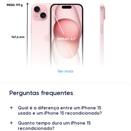
Ver mais
Perguntas frequentes
Dimensões e peso do iPhone 15
Qual é a diferença entre um iPhone 15
Data de lançamento
Sistema operativo
usado e um iPhone 15 recondicionado?
22/09/2023
iOS
(iOS 26)
Quanto tempo dura um iPhone 15
Dimensões
Peso
recondicionado?