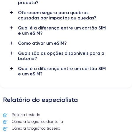
3349 mAh
eSIM
produto?
Oferecem seguro para quebras
Rede móvel
Desbloqueado
causadas por impactos ou quedas?
5G
Sim, todos os operadores
Qual é a diferença entre um cartão SIM
e um eSIM?
Como ativar um eSIM?
Quais são as opções disponíveis para a
bateria?
Qual é a diferença entre um cartão SIM
e um eSIM?
Relatório do especialista
Bateria testada
Câmara fotográfica dianteira
Câmara fotográfica traseira