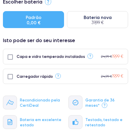
Escolher bateria
?
● Ecrã: Peça original da Apple. Qualidade impecável.
● Bateria: Adequada para uso intensivo.
Padrão
Bateria nova
0,00 €
39,99 €
● Apenas 5% dos nossos telefones atingem a classificação
Premium.
Isto pode ser do seu interesse
19,99 €
?
Capa e vidro temperado instalados
24,99 €
19,99 €
?
Carregador rápido
24,99 €
Recondicionado pela
Garantia de 36
CertiDeal
meses*
?
Bateria em excelente
Testado, testado e
estado
retestado