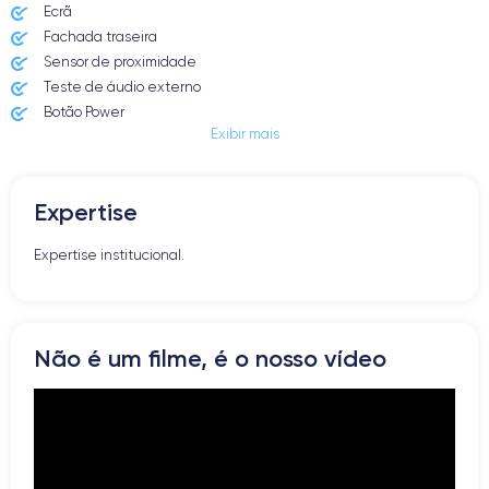
Ecrã
Fachada traseira
Sensor de proximidade
Teste de áudio externo
Botão Power
Exibir mais
Entrada Jack ou Lightening
Butão Mudo
Botões de Volume
Expertise
Altifalante
Microfone
Expertise institucional.
Botão Home
Bluetooth
WiFi
Rede
Não é um filme, é o nosso vídeo
Vibrador
Prise USB