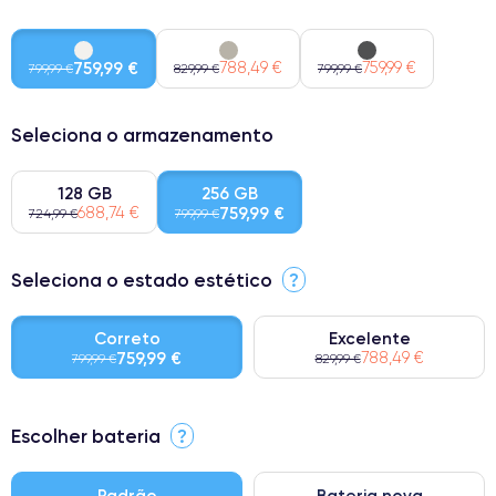
759,99 €
788,49 €
759,99 €
799,99 €
829,99 €
799,99 €
Seleciona o armazenamento
128 GB
256 GB
688,74 €
759,99 €
724,99 €
799,99 €
Seleciona o estado estético
?
Correto
Excelente
759,99 €
788,49 €
799,99 €
829,99 €
⭐ Premium
Escolher bateria
?
● Ecrã: Peça original da Apple. Qualidade impecável.
● Bateria: Adequada para uso intensivo.
Padrão
Bateria nova