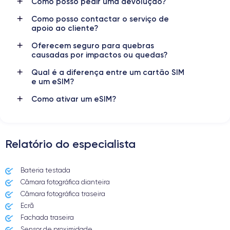
Como posso pedir uma devolução?
Resolução de vídeo
Carregamento rápido
4K – 120 fps
Sim, mínimo 20W
Como posso contactar o serviço de
apoio ao cliente?
Bateria
eSIM
3582 mAh
eSIM
Oferecem seguro para quebras
causadas por impactos ou quedas?
Rede móvel
Desbloqueado
Qual é a diferença entre um cartão SIM
5G
Sim, todos os operadores
e um eSIM?
Como ativar um eSIM?
Relatório do especialista
Bateria testada
Câmara fotográfica dianteira
Câmara fotográfica traseira
Ecrã
Fachada traseira
Sensor de proximidade