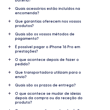
bateria?
Data de lançamento
Sistema operativo
20/09/2024
iOS
(iOS 26)
Quais acessórios estão incluídos na
encomenda?
Dimensões
Peso
Que garantias oferecem nos vossos
149.6×71.5×8.25 mm
199 g
produtos?
Ecrã
Resolução do ecrã
Quais são os vossos métodos de
OLED 6.3 polegadas
2622x1206 píxeis
pagamento?
É possível pagar o iPhone 16 Pro em
RAM
Memória interna
prestações?
8 GB
128, 256, 512 GB, 1 TB
O que acontece depois de fazer o
pedido?
Nome do CPU
Número de núcleos
Apple A18 Pro
6
Que transportadora utilizam para o
envio?
Nome do GPU
Frequência do processador
GPU de 6 núcleos
Sub-6 GHz
Quais são os prazos de entrega?
O que acontece se mudar de ideias
Câmara
Câmara frontal
depois da compra ou da receção do
48 MP
12 MP
produto?