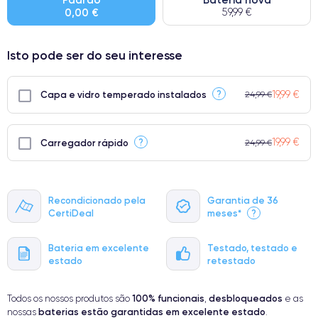
0,00 €
59,99 €
● Apenas 5% dos nossos telefones atingem a classificação
Premium.
Isto pode ser do seu interesse
19,99 €
?
Capa e vidro temperado instalados
24,99 €
19,99 €
?
Carregador rápido
24,99 €
Recondicionado pela
Garantia de 36
CertiDeal
meses*
?
Bateria em excelente
Testado, testado e
estado
retestado
100% funcionais
desbloqueados
Todos os nossos produtos são
,
e as
baterias estão garantidas em excelente estado
nossas
.