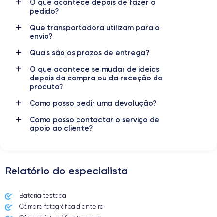
O que acontece depois de fazer o
pedido?
Résolution vidéo
Recharge rapide
4K - 3840x2160px
Oui, minimum 18W
Que transportadora utilizam para o
envio?
Batterie
Dual SIM
Quais são os prazos de entrega?
1821 mAh
Nano-SIM + eSIM
O que acontece se mudar de ideias
Réseau mobile
Débloqué
depois da compra ou da receção do
produto?
4.5G
Oui, tous opérateurs
Como posso pedir uma devolução?
Pour en savoir plus en détail sur les caractéristiques de ce
smartphone, consulter la
fiche technique de l'iPhone SE 2020.
Como posso contactar o serviço de
apoio ao cliente?
Relatório do especialista
Bateria testada
Câmara fotográfica dianteira