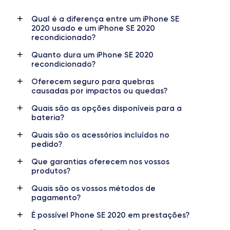
Qual é a diferença entre um iPhone SE
Date de sortie
Système exploit.
2020 usado e um iPhone SE 2020
15/04/2020
iOS (iOS 26)
recondicionado?
Dimensions
Poids
Quanto dura um iPhone SE 2020
138.3×67.3×7.3 mm
144 g
recondicionado?
Oferecem seguro para quebras
Écran
Résolution écran
causadas por impactos ou quedas?
IPS LCD 4.7 pouces
1334 x 750 pixels
Quais são as opções disponíveis para a
bateria?
RAM
Mémoire interne
3 GO
64,128,256 GO
Quais são os acessórios incluídos no
pedido?
Nom de la puce
Nombre de cœurs
Apple A13 Bionic
6
Que garantias oferecem nos vossos
produtos?
Nom GPU
Fréq. processeur
Quais são os vossos métodos de
GPU 4 cœurs
2.65 GHz
pagamento?
É possível Phone SE 2020 em prestações?
Caméra
Caméra Frontale
12 MP
7 MP