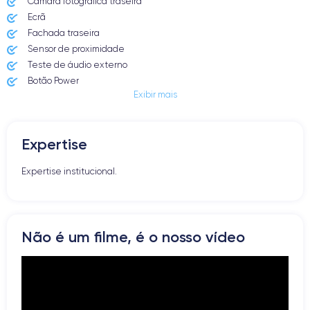
Câmara fotográfica traseira
Ecrã
Fachada traseira
Sensor de proximidade
Teste de áudio externo
Botão Power
Exibir mais
Entrada Jack ou Lightening
Butão Mudo
Botões de Volume
Expertise
Altifalante
Microfone
Expertise institucional.
Botão Home
Bluetooth
WiFi
Rede
Não é um filme, é o nosso vídeo
Vibrador
Prise USB