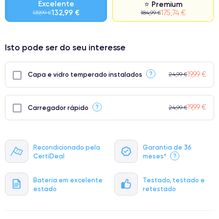
Excelente
⭐ Premium
132,99 €
175,74 €
139,99 €
184,99 €
⭐ Premium
Isto pode ser do seu interesse
● Ecrã: Peça original da Apple. Qualidade impecável.
● Bateria: Adequada para uso intensivo.
19,99 €
?
Capa e vidro temperado instalados
24,99 €
● Apenas 5% dos nossos telefones atingem a classificação
Premium.
19,99 €
?
Carregador rápido
24,99 €
Recondicionado pela
Garantia de 36
CertiDeal
meses*
?
Bateria em excelente
Testado, testado e
estado
retestado