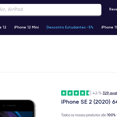
Rev
e 12
iPhone 12 Mini
Desconto Estudantes -5%
iPhone 1
Phone 13 Pro Max
iPhone 11
iPhone 12 Pro
iPhone XR
329 ava
4.2/5
-
iPhone SE 2 (2020) 
100% 
Todos os nossos produtos são