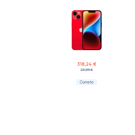
318,24 €
334,99 €
Correto