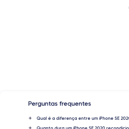
Perguntas frequentes
Date de sortie
15/04/2020
Qual é a diferença entre um iPhone SE 20
Quanto dura um iPhone SE 2020 recondici