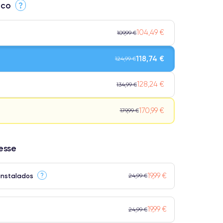
ico
?
104,49 €
109,99 €
118,74 €
124,99 €
128,24 €
134,99 €
170,99 €
179,99 €
resse
Qualidade impecável.
ensivo.
19,99 €
?
instalados
24,99 €
 atingem a classificação Premium.
19,99 €
24,99 €