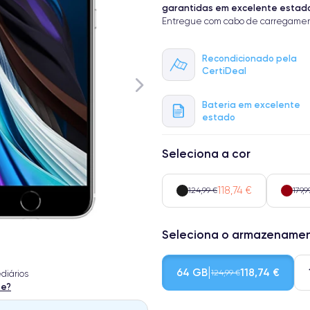
garantidas em excelente estad
Entregue com cabo de carregamen
Recondicionado pela
CertiDeal
Bateria em excelente
estado
Seleciona a cor
118,74 €
124,99 €
179,9
Seleciona o armazename
64 GB
118,74 €
124,99 €
diários
te?