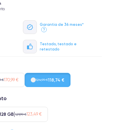
o
.
to.
Garantia de 36 meses*
?
Testado, testado e
retestado
170,99 €
118,74 €
9 €
124,99 €
nto
128 GB
123,49 €
129,99 €