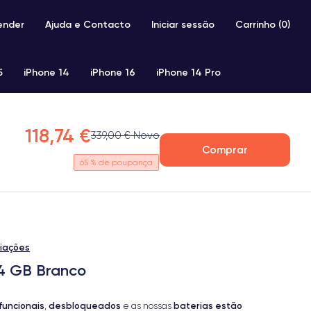
ender
Ajuda e Contacto
Iniciar sessão
Carrinho (
0
)
5
iPhone 14
iPhone 16
iPhone 14 Pro
iPhone SE 2 (2020)
iPhone X
iPhone XS
118,74 €
339,00 € Novo
Comprar
65
% de poupança
liações
64 GB Branco
funcionais
desbloqueados
baterias estão
,
e as nossas