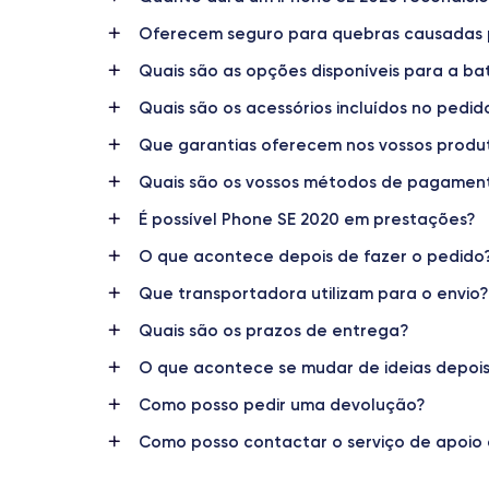
Dimensions
138.3×67.3×7.3 mm
Oferecem seguro para quebras causadas 
Quais são as opções disponíveis para a ba
Écran
IPS LCD 4.7 pouces
Quais são os acessórios incluídos no pedid
RAM
Que garantias oferecem nos vossos produ
3 GO
Quais são os vossos métodos de pagamen
Nom de la puce
É possível Phone SE 2020 em prestações?
Apple A13 Bionic
O que acontece depois de fazer o pedido
Nom GPU
Que transportadora utilizam para o envio?
GPU 4 cœurs
Quais são os prazos de entrega?
Caméra
O que acontece se mudar de ideias depoi
12 MP
Como posso pedir uma devolução?
Résolution vidéo
4K - 3840x2160px
Como posso contactar o serviço de apoio 
Batterie