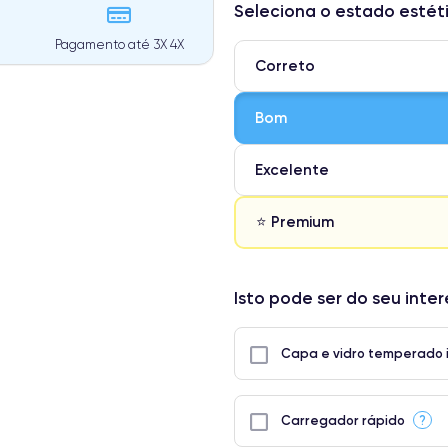
Seleciona o estado estét
Pagamento até 3X 4X
Correto
Bom
Excelente
⭐ Premium
⭐ Premium
Isto pode ser do seu inte
● Ecrã: Peça original da Apple. 
● Bateria: Adequada para uso int
Capa e vidro temperado 
● Apenas 5% dos nossos telefones
?
Carregador rápido