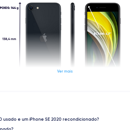
Ver mais
Dimensions et poids iPhone SE 2020
Système exploit.
iOS (iOS 26)
20 usado e um iPhone SE 2020 recondicionado?
onado?