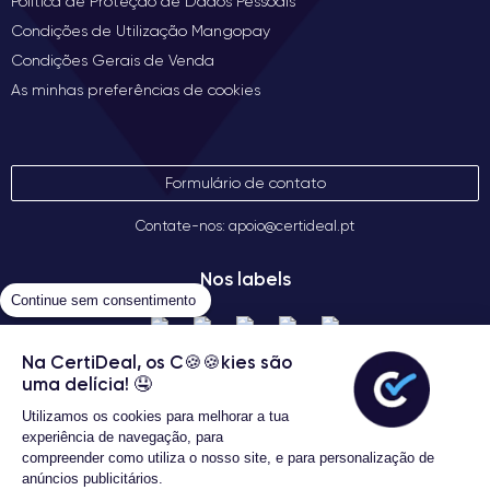
Política de Proteção de Dados Pessoais
Condições de Utilização Mangopay
Condições Gerais de Venda
As minhas preferências de cookies
Formulário de contato
Contate-nos: apoio@certideal.pt
Nos labels
Continue sem consentimento
Na CertiDeal, os C🍪🍪kies são
uma delícia! 🤤
Utilizamos os cookies para melhorar a tua
experiência de navegação, para
compreender como utiliza o nosso site, e para personalização de
anúncios publicitários.
Termos gerais de venda
3 Anos de garantia