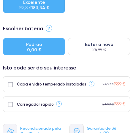
Excelente
183,34 €
192,99 €
⭐ Premium
Escolher bateria
?
● Ecrã: Peça original da Apple. Qualidade impecável.
● Bateria: Adequada para uso intensivo.
Padrão
Bateria nova
0,00 €
24,99 €
● Apenas 5% dos nossos telefones atingem a classificação
Premium.
Isto pode ser do seu interesse
19,99 €
?
Capa e vidro temperado instalados
24,99 €
19,99 €
?
Carregador rápido
24,99 €
Recondicionado pela
Garantia de 36