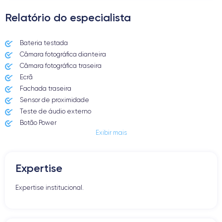
Relatório do especialista
Bateria testada
Câmara fotográfica dianteira
Câmara fotográfica traseira
Ecrã
Fachada traseira
Sensor de proximidade
Teste de áudio externo
Botão Power
Exibir mais
Entrada Jack ou Lightening
Butão Mudo
Botões de Volume
Expertise
Altifalante
Microfone
Expertise institucional.
Botão Home
Bluetooth
WiFi