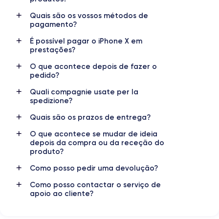
Quais são os vossos métodos de
Nom GPU
Fréq. processeur
pagamento?
Apple GPU (3-Core)
2.39 GHz
É possível pagar o iPhone X em
prestações?
Caméra
Caméra Frontale
12 MP
7 MP
O que acontece depois de fazer o
pedido?
Résolution vidéo
Recharge rapide
4K - 3840x2160px
Oui, minimum 15W
Quali compagnie usate per la
spedizione?
Batterie
Dual SIM
Quais são os prazos de entrega?
2716 mAh
No
O que acontece se mudar de ideia
Réseau mobile
Débloqué
depois da compra ou da receção do
produto?
4G+
Oui, tous opérateurs
Como posso pedir uma devolução?
Pour découvrir toutes les caractéristiques, vous pouvez consulter
la
fiche technique de l'iPhone X.
Como posso contactar o serviço de
apoio ao cliente?