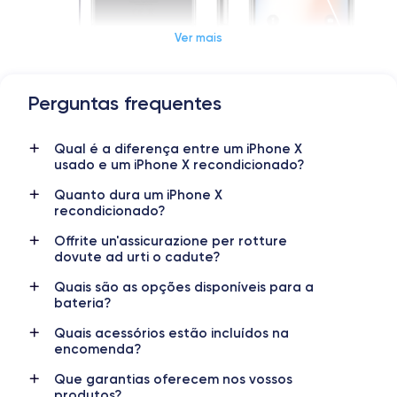
Ver mais
Perguntas frequentes
Dimensions et poids iPhone X
Qual é a diferença entre um iPhone X
Date de sortie
Système exploit.
usado e um iPhone X recondicionado?
03/11/2017
iOS (iOS 16)
Quanto dura um iPhone X
Dimensions
Poids
recondicionado?
143.6×70.9×7.7 mm
174 g
Offrite un'assicurazione per rotture
dovute ad urti o cadute?
Écran
Résolution écran
OLED 5.8 pouces
2436 x 1125 pixels
Quais são as opções disponíveis para a
bateria?
RAM
Mémoire interne
Quais acessórios estão incluídos na
3 GO
64,256 GO
encomenda?
Nom de la puce
Nombre de cœurs
Que garantias oferecem nos vossos
Apple A11 Bionic
6
produtos?