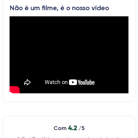
Rede
Não é um filme, é o nosso vídeo
Vibrador
Prise USB
4.2
Com
/5