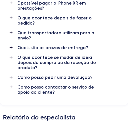
É possível pagar o iPhone XR em
prestações?
Caméra
Caméra Frontale
12 MP
7 MP
O que acontece depois de fazer o
pedido?
Résolution vidéo
Recharge rapide
4K - 3840x2160px
Oui, minimum 15W
Que transportadora utilizam para o
envio?
Batterie
Dual SIM
Quais são os prazos de entrega?
2942 mAh
Nano-SIM + eSIM
O que acontece se mudar de ideia
Réseau mobile
Débloqué
depois da compra ou da receção do
LTE/4G
produto?
Oui, tous opérateurs
Como posso pedir uma devolução?
Si vous souhaitez découvrir toutes les caractéristiques de ce
smartphone, consulter la
fiche technique de l'iPhone XR.
Como posso contactar o serviço de
apoio ao cliente?
Relatório do especialista