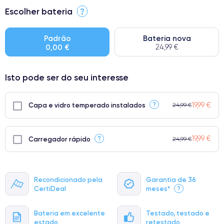
⭐ Premium
Escolher bateria
?
● Ecrã: Peça original da Apple. Qualidade impecável.
● Bateria: Adequada para uso intensivo.
Padrão
Bateria nova
0,00 €
24,99 €
● Apenas 5% dos nossos telefones atingem a classificação
Premium.
Isto pode ser do seu interesse
19,99 €
?
Capa e vidro temperado instalados
24,99 €
19,99 €
?
Carregador rápido
24,99 €
Recondicionado pela
Garantia de 36
CertiDeal
meses*
?
Bateria em excelente
Testado, testado e
estado
retestado