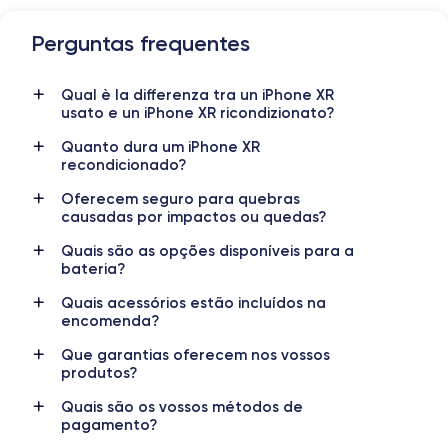
Perguntas frequentes
Dimensions et poids iPhone XR
Qual è la differenza tra un iPhone XR
Date de sortie
Système exploit.
usato e un iPhone XR ricondizionato?
12/09/2018
iOS (iOS 16)
Quanto dura um iPhone XR
Dimensions
Poids
recondicionado?
150.9×75.7×8.3 mm
194 g
Oferecem seguro para quebras
causadas por impactos ou quedas?
Écran
Résolution écran
IPS LCD 6.1 pouces
1792 x 828 pixels
Quais são as opções disponíveis para a
bateria?
RAM
Mémoire interne
Quais acessórios estão incluídos na
3 GO
64,128,256 GO
encomenda?
Nom de la puce
Nombre de cœurs
Que garantias oferecem nos vossos
Apple A12 Bionic
6
produtos?
Quais são os vossos métodos de
Nom GPU
Fréq. processeur
pagamento?
GPU 4 cœurs
2.39 GHz