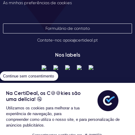
As minhas preferências de cookies
Formulário de contato
Contate-nos: apoio@certideal.pt
Nos labels
Continue sem consentimento
Na CertiDeal, os C🍪🍪kies são
uma delícia! 🤤
Utilizamos os cookies para melhorar a tua
Termos gerais de venda
experiência de navegação, para
Certideal © 2026 Todos os Direitos
compreender como utiliza o nosso site, e para personalização de
Reservados
anúncios publicitários.
3 Anos de garantia
Consentimentos certificados por