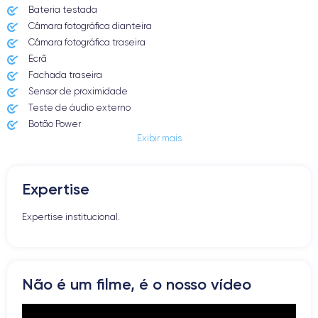
Bateria testada
Câmara fotográfica dianteira
Câmara fotográfica traseira
Ecrã
Fachada traseira
Sensor de proximidade
Teste de áudio externo
Botão Power
Exibir mais
Entrada Jack ou Lightening
Butão Mudo
Botões de Volume
Expertise
Altifalante
Microfone
Expertise institucional.
Botão Home
Bluetooth
WiFi
Rede
Não é um filme, é o nosso vídeo
Vibrador
Prise USB