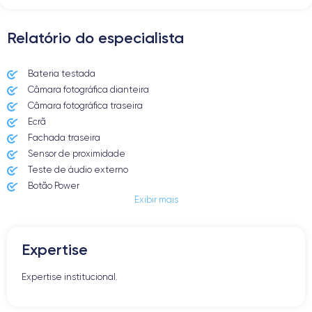
Relatório do especialista
Bateria testada
Câmara fotográfica dianteira
Câmara fotográfica traseira
Ecrã
Fachada traseira
Sensor de proximidade
Teste de áudio externo
Botão Power
Exibir mais
Entrada Jack ou Lightening
Butão Mudo
Botões de Volume
Expertise
Altifalante
Microfone
Expertise institucional.
Botão Home
Bluetooth