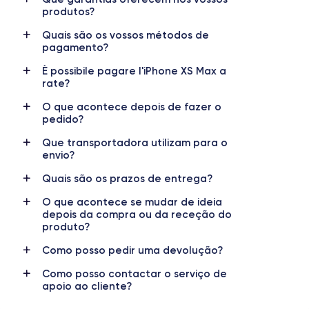
produtos?
Nom GPU
Fréq. processeur
Quais são os vossos métodos de
GPU 4 cœurs
2.24 GHz
pagamento?
È possibile pagare l'iPhone XS Max a
Caméra
Caméra Frontale
rate?
12 MP
7 MP
O que acontece depois de fazer o
Résolution vidéo
Recharge rapide
pedido?
4K - 3840x2160px
Oui, minimum 15W
Que transportadora utilizam para o
envio?
Batterie
Dual SIM
3174 mAh
Nano-SIM + eSIM
Quais são os prazos de entrega?
Réseau mobile
Débloqué
O que acontece se mudar de ideia
LTE/4G
depois da compra ou da receção do
Oui, tous opérateurs
produto?
Pour en savoir plus sur les caractéristiques de ce smartphone,
Como posso pedir uma devolução?
consulter la
fiche technique de l'iPhone XS Max.
Como posso contactar o serviço de
apoio ao cliente?