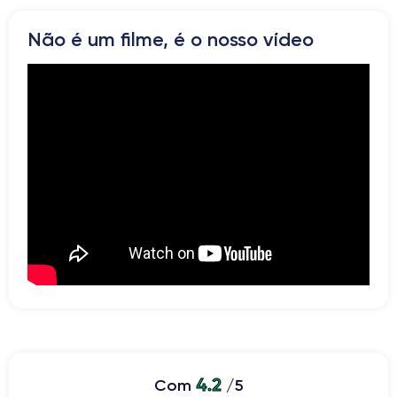
WiFi
Rede
Não é um filme, é o nosso vídeo
Vibrador
Prise USB
4.2
Com
/5