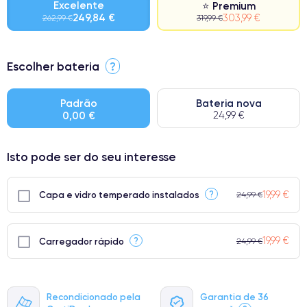
Excelente
⭐ Premium
249,84 €
303,99 €
262,99 €
319,99 €
⭐ Premium
Escolher bateria
?
● Ecrã: Peça original da Apple. Qualidade impecável.
● Bateria: Adequada para uso intensivo.
Padrão
Bateria nova
0,00 €
24,99 €
● Apenas 5% dos nossos telefones atingem a classificação
Premium.
Isto pode ser do seu interesse
19,99 €
?
Capa e vidro temperado instalados
24,99 €
19,99 €
?
Carregador rápido
24,99 €
Recondicionado pela
Garantia de 36