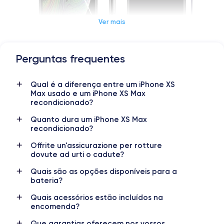
Ver mais
Perguntas frequentes
Dimensions et poids iPhone XS Max
Qual é a diferença entre um iPhone XS
Date de sortie
Système exploit.
Max usado e um iPhone XS Max
12/09/2018
iOS (iOS 16)
recondicionado?
Dimensions
Poids
Quanto dura um iPhone XS Max
157.5×77.4×7.7 mm
208 g
recondicionado?
Offrite un'assicurazione per rotture
Écran
Résolution écran
dovute ad urti o cadute?
OLED 6.5 pouces
2688 x 1242 pixels
Quais são as opções disponíveis para a
bateria?
RAM
Mémoire interne
4 GO
64,256,512 GO
Quais acessórios estão incluídos na
encomenda?
Nom de la puce
Nombre de cœurs
Apple A12 Bionic
6
Que garantias oferecem nos vossos