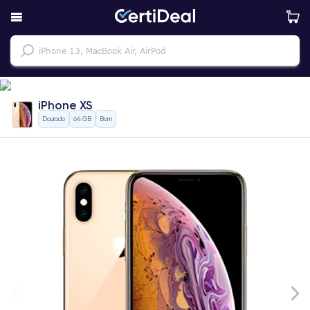
iPhone XS
Dourado
64 GB
Bom