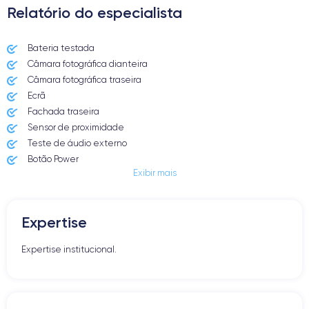
Relatório do especialista
Bateria testada
Câmara fotográfica dianteira
Câmara fotográfica traseira
Ecrã
Fachada traseira
Sensor de proximidade
Teste de áudio externo
Botão Power
Exibir mais
Entrada Jack ou Lightening
Butão Mudo
Botões de Volume
Expertise
Altifalante
Microfone
Expertise institucional.
Botão Home
Bluetooth
WiFi
Rede