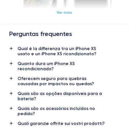
Ver mais
Perguntas frequentes
Dimensions et poids iPhone XS
Qual è la differenza tra un iPhone XS
Date de sortie
Système exploit.
usato e un iPhone XS ricondizionato?
12/09/2018
iOS (iOS 16)
Quanto dura um iPhone XS
Dimensions
Poids
recondicionado?
143.6×70.9×7.7 mm
177 g
Oferecem seguro para quebras
causadas por impactos ou quedas?
Écran
Résolution écran
OLED 5.8 pouces
2436 x 1125 pixels
Quais são as opções disponíveis para a
bateria?
RAM
Mémoire interne
Quais são os acessórios incluídos no
4 GO
64,256,512 GO
pedido?
Nom de la puce
Nombre de cœurs
Quali garanzie offrite sui vostri prodotti?
Apple A12 Bionic
6