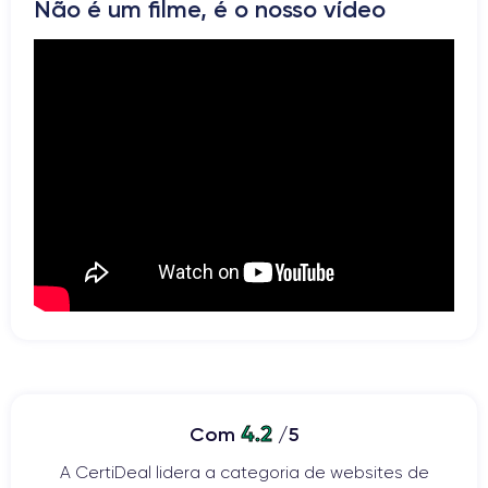
Não é um filme, é o nosso vídeo
Vibrador
Prise USB
4.2
Com
/5
A CertiDeal lidera a categoria de websites de