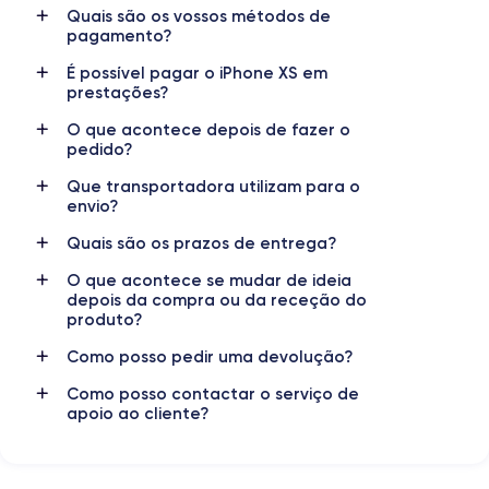
Quais são os vossos métodos de
pagamento?
Nom GPU
Fréq. processeur
GPU 4 cœurs
2.24 GHz
É possível pagar o iPhone XS em
prestações?
Caméra
Caméra Frontale
O que acontece depois de fazer o
12 MP
7 MP
pedido?
Résolution vidéo
Recharge rapide
Que transportadora utilizam para o
4K - 3840x2160px
Oui, minimum 15W
envio?
Quais são os prazos de entrega?
Batterie
Dual SIM
2658 mAh
Nano-SIM + eSIM
O que acontece se mudar de ideia
depois da compra ou da receção do
Réseau mobile
Débloqué
produto?
LTE/4G
Oui, tous opérateurs
Como posso pedir uma devolução?
Como posso contactar o serviço de
Si vous souhaitez en savoir plus sur les caractéristiques de ce
apoio ao cliente?
smartphone, consulter la
fiche technique de l'iPhone XS.