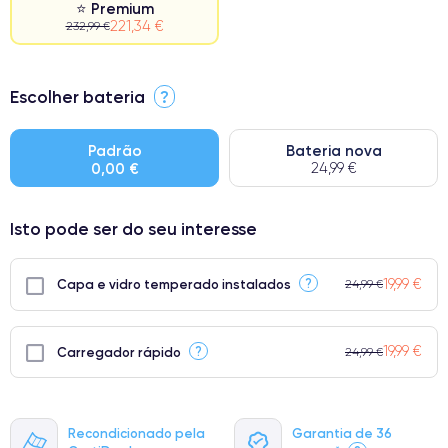
⭐ Premium
221,34 €
232,99 €
⭐ Premium
Escolher bateria
?
● Ecrã: Peça original da Apple. Qualidade impecável.
● Bateria: Adequada para uso intensivo.
Padrão
Bateria nova
0,00 €
24,99 €
● Apenas 5% dos nossos telefones atingem a classificação
Premium.
Isto pode ser do seu interesse
19,99 €
?
Capa e vidro temperado instalados
24,99 €
19,99 €
?
Carregador rápido
24,99 €
Recondicionado pela
Garantia de 36