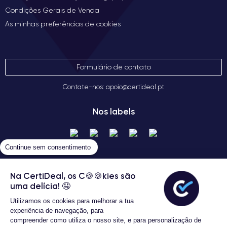
Condições Gerais de Venda
As minhas preferências de cookies
Formulário de contato
Contate-nos: apoio@certideal.pt
Nos labels
Continue sem consentimento
Na CertiDeal, os C🍪🍪kies são
uma delícia! 🤤
Utilizamos os cookies para melhorar a tua
Termos gerais de venda
experiência de navegação, para
Certideal © 2026 Todos os Direitos
compreender como utiliza o nosso site, e para personalização de
Reservados