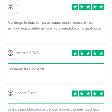
Sonoma 14
Rui
04/07/26
O MacBook Air de 13 polegadas (2018) marcou uma evolução
A entrega foi mais tempo por causa dos feriados e fim de
importante na gama Air com a chegada do ecrã Retina, de um
design mais fino, do USB-C Thunderbolt 3 e do Touch ID.
semana mas o telefone fiquei surpreendido com a qualidade,
Equipado com processador Intel Core i5, armazenamento SSD
Eu ...
rápido e uma estrutura leve de 1,25 kg, continua adequado para
trabalho de escritório, navegação web, estudos, streaming e
utilização diária. Com autonomia até 12 horas de navegação web
Maria MORAIS
sem fios, é um portátil prático para trabalhar ou deslocar-se
02/07/26
facilmente.
iPhone en très bon état
Leonor Dias
26/06/26
Já é a segunda compra que faço, e os equipamentos chegam