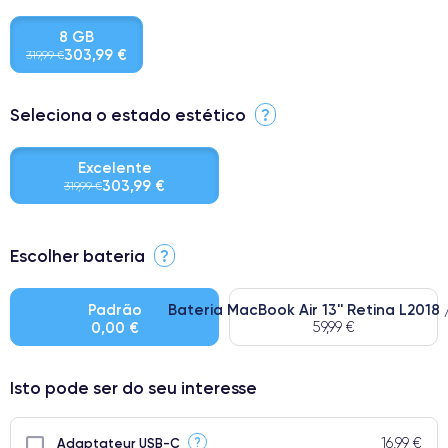
8 GB
303,99 €
319,99 €
Seleciona o estado estético
?
Excelente
303,99 €
319,99 €
⭐ Premium
Escolher bateria
?
● Ecrã: Peça original da Apple. Qualidade impecável.
● Bateria: Adequada para uso intensivo.
Padrão
Bateria MacBook Air 13'' Retina L2018 
0,00 €
59,99 €
● Apenas 5% dos nossos telefones atingem a classificação
Premium.
Isto pode ser do seu interesse
16,99 €
?
Adaptateur USB-C