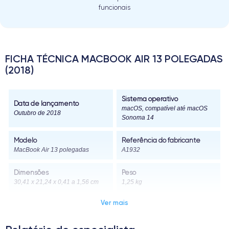
funcionais
FICHA TÉCNICA MACBOOK AIR 13 POLEGADAS
(2018)
Sistema operativo
Data de lançamento
macOS, compatível até macOS
Outubro de 2018
Sonoma 14
Modelo
Referência do fabricante
MacBook Air 13 polegadas
A1932
Dimensões
Peso
30,41 x 21,24 x 0,41 a 1,56 cm
1,25 kg
Ver mais
Ecrã
Resolução do ecrã
Ecrã Retina de 13,3 polegadas
com retroiluminação LED e
2560 x 1600 píxeis