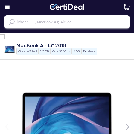
MacBook Air 13" 2018
Cinzento Sideral
128 GB
Core i5 1.6GHz
8 GB
Excelente