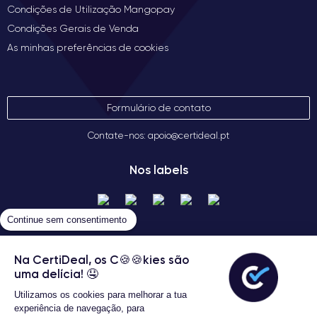
Condições de Utilização Mangopay
Condições Gerais de Venda
As minhas preferências de cookies
Formulário de contato
Contate-nos: apoio@certideal.pt
Nos labels
Continue sem consentimento
Na CertiDeal, os C🍪🍪kies são
uma delícia! 🤤
Utilizamos os cookies para melhorar a tua
Termos gerais de venda
experiência de navegação, para
Certideal © 2026 Todos os Direitos