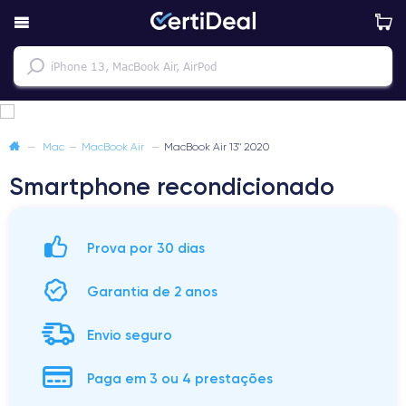
—
Mac
—
MacBook Air
—
MacBook Air 13" 2020
Smartphone recondicionado
Prova por 30 dias
Garantia de 2 anos
Envio seguro
Paga em 3 ou 4 prestações