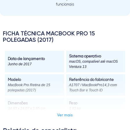
funcionais
FICHA TÉCNICA MACBOOK PRO 15
POLEGADAS (2017)
Sistema operativo
Data de lançamento
macOS, compatível até macOS
Junho de 2017
Ventura 13
Modelo
Referência do fabricante
MacBook Pro Retina de 15
A1707 / MacBookPro14,3 com
polegadas (2017)
Touch Bar e Touch ID
Dimensões
Peso
34.93 x 24.07 x 1.55 cm
1.83 kg
Ver mais
Ecrã
Resolução do ecrã
Ecrã Retina de 15.4 polegadas
2880 x 1800 píxeis