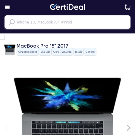
MacBook Pro 15" 2017
Cinzento Sideral
256 GB
Core i7 2.8GHz
16 GB
Correto