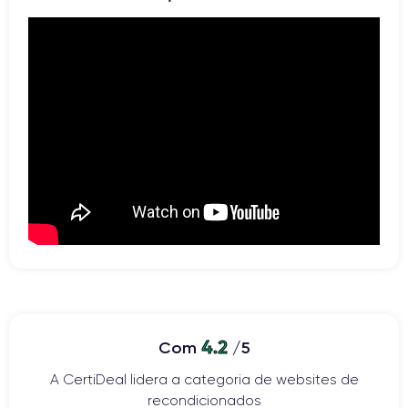
AMD Radeon Pro 555 ou AMD
Intel HD Graphics 630 com
Radeon Pro 560 consoante a
alternância automática entre
configuração
processadores gráficos
Memória de vídeo
Memória RAM
Radeon Pro 555 com 2 GB de
16 GB de memória LPDDR3
GDDR5 / Radeon Pro 560 com 4
integrada a 2133 MHz
GB de GDDR5
Armazenamento interno
Tipo de armazenamento
SSD de 256 GB ou 512 GB
consoante o modelo, configurável
SSD PCIe integrado
com 1 TB ou 2 TB
Portas USB-C / Thunderbolt 3
4 portas Thunderbolt 3 USB-C
Arquitetura
com suporte para carregamento,
64 bits
DisplayPort, Thunderbolt até 40
Gb/s e USB 3.1 Gen 2 até 10
4.2
Com
/5
Gb/s
A CertiDeal lidera a categoria de websites de
Saída HDMI
Leitor de cartões
recondicionados
Não, compatível através de