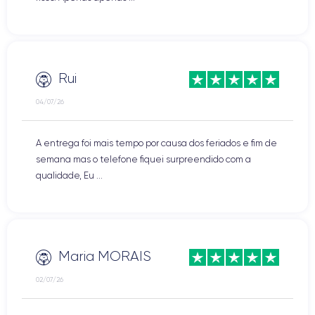
Touch Bar
Até 2 ecrãs 5K, até 4 ecrãs 4K
Sim, Touch Bar presente em
através de Thunderbolt 3 ou
todas as variantes
adaptadores compatíveis
Teclado
Rui
Touch ID
Teclado retroiluminado com
Sim, sensor Touch ID integrado
mecanismo borboleta e sensor
04/07/26
de luz ambiente
Trackpad
Tipo e idioma do teclado
A entrega foi mais tempo por causa dos feriados e fim de
Trackpad Force Touch com
QWERTY / AZERTY consoante o
semana mas o telefone fiquei surpreendido com a
suporte Multi-Touch
stock disponível
qualidade, Eu ...
Compatível com a
Cores
atualização mais recente
Prateado ou Cinzento sideral
Não, oficialmente compatível até
macOS Ventura 13
Maria MORAIS
Família
Marca
MacBook Pro Retina com Touch
02/07/26
Apple
Bar