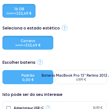
16 GB
332,49 €
349,99 €
Seleciona o estado estético
?
Correto
332,49 €
349,99 €
⭐ Premium
Escolher bateria
?
● Ecrã: Peça original da Apple. Qualidade impecável.
● Bateria: Adequada para uso intensivo.
Padrão
Bateria MacBook Pro 13'' Retina 2012 
0,00 €
49,99 €
● Apenas 5% dos nossos telefones atingem a classificação
Premium.
Isto pode ser do seu interesse
16,99 €
?
Adaptateur USB-C