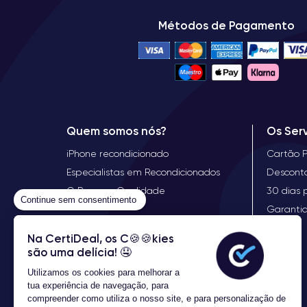
Métodos de Pagamento
Quem somos nós?
Os Ser
iPhone recondicionado
Cartão 
Especialistas em Recondicionados
Descont
O Preço, a Qualidade
30 dias 
Continue sem consentimento
Garanti
Na CertiDeal, os C🍪🍪kies
são uma delícia! 🤤
Utilizamos os cookies para melhorar a
tua experiência de navegação, para
compreender como utiliza o nosso site, e para personalização de