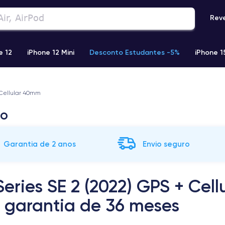
Rev
e 12
iPhone 12 Mini
Desconto Estudantes -5%
iPhone 1
Phone 13 Pro Max
iPhone 11
iPhone 12 Pro
iPhone XR
 Cellular 40mm
do
Garantia de 2 anos
Envio seguro
eries SE 2 (2022) GPS + Cel
 garantia de 36 meses