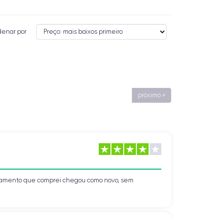
denar por
próximo »
uipamento que comprei chegou como novo, sem