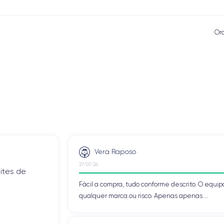
Or
Vera Raposo
27/07/26
ites de
Fácil a compra, tudo conforme descrito. O eq
qualquer marca ou risco. Apenas apenas ...