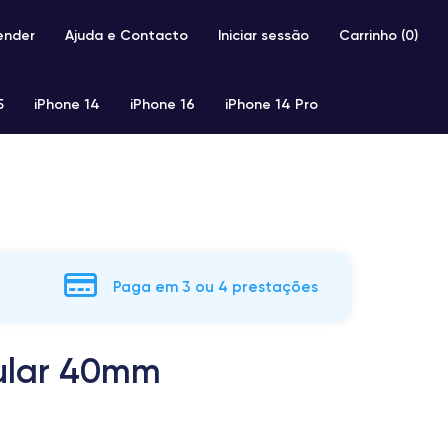
ender
Ajuda e Contacto
Iniciar sessão
Carrinho (
0
)
5
iPhone 14
iPhone 16
iPhone 14 Pro
iPhone SE 2 (2020)
iPhone X
iPhone XS
Paga em 3 ou 4 prestações
lular 40mm