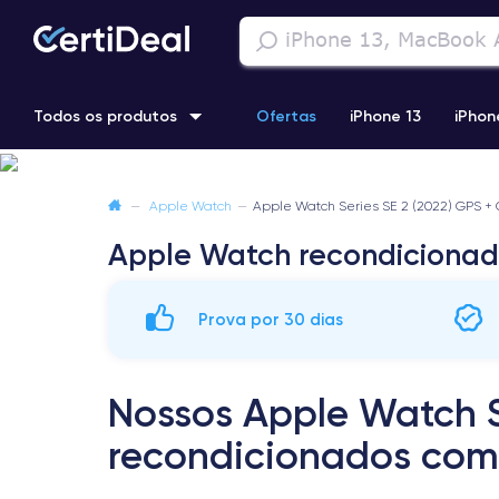
Todos os produtos
Ofertas
iPhone 13
iPhon
iPhone 13 Pro
iPhone 12 Pro Max
iPhone 11 Pro Max
i
—
Apple Watch
—
Apple Watch Series SE 2 (2022) GPS +
Apple Watch recondiciona
iPhone 11 Pro
Prova por 30 dias
Nossos Apple Watch S
recondicionados com