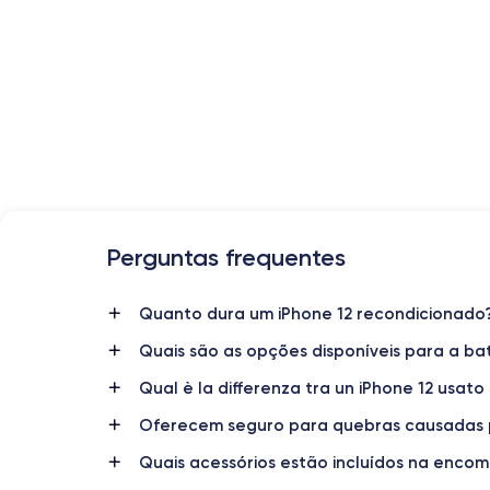
Perguntas frequentes
Data de lançamento
Quanto dura um iPhone 12 recondicionado
13/10/2020
Quais são as opções disponíveis para a ba
Dimensões
146,7×71,5×7,4 mm
Qual è la differenza tra un iPhone 12 usato
Oferecem seguro para quebras causadas 
Display
OLED 6,1 polegadas
Quais acessórios estão incluídos na enco