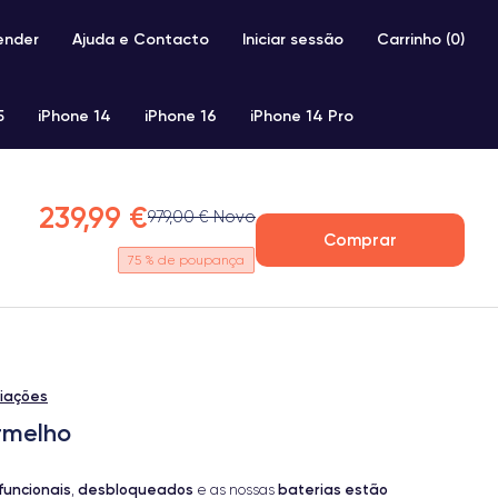
ender
Ajuda e Contacto
Iniciar sessão
Carrinho (
0
)
5
iPhone 14
iPhone 16
iPhone 14 Pro
iPhone SE 2 (2020)
iPhone X
iPhone XS
239,99 €
979,00 € Novo
Comprar
75
% de poupança
liações
rmelho
funcionais
desbloqueados
baterias estão
,
e as nossas