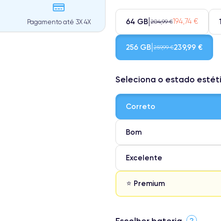
64 GB
194,74 €
204,99 €
Pagamento até 3X 4X
256 GB
239,99 €
259,99 €
Seleciona o estado estét
Correto
Bom
Excelente
⭐ Premium
⭐ Premium
Escolher bateria
?