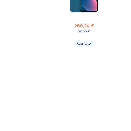
280,24 €
294,99 €
Correto