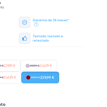
o
.
to.
Garantia de 36 meses*
?
Testado, testado e
retestado
229,99 €
246,99 €
9 €
259,99 €
246,99 €
239,99 €
9 €
259,99 €
nto