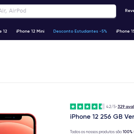
Rev
e 12
iPhone 12 Mini
Desconto Estudantes -5%
iPhone 1
Phone 13 Pro Max
iPhone 11
iPhone 12 Pro
iPhone XR
329 ava
4.2/5
-
iPhone 12 256 GB Ve
100% 
Todos os nossos produtos são