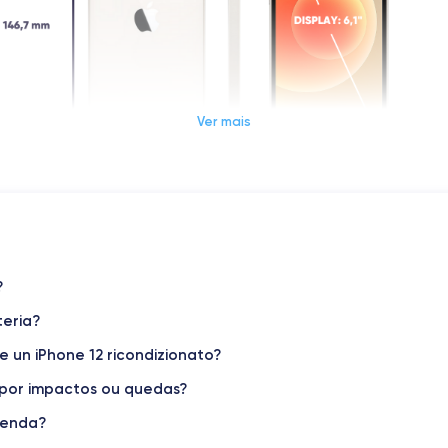
Ver mais
Dimensões e peso do iPhone 12
Sistema operativo
?
iOS (iOS 17)
teria?
Peso
162 g
 e un iPhone 12 ricondizionato?
por impactos ou quedas?
Resolução do display
1170 x 2532 pixels
menda?