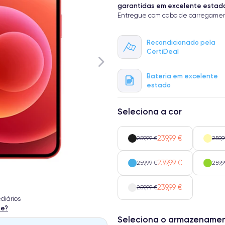
garantidas em excelente estad
Entregue com cabo de carregamen
Recondicionado pela
CertiDeal
Bateria em excelente
estado
Seleciona a cor
239,99 €
259,99 €
259,9
239,99 €
259,99 €
259,9
239,99 €
259,99 €
diários
te?
Seleciona o armazename