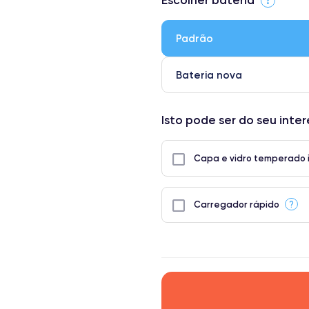
● Ecrã: Peça original da Apple. 
● Bateria: Adequada para uso int
Padrão
● Apenas 5% dos nossos telefones
Bateria nova
Isto pode ser do seu inte
Capa e vidro temperado 
?
Carregador rápido