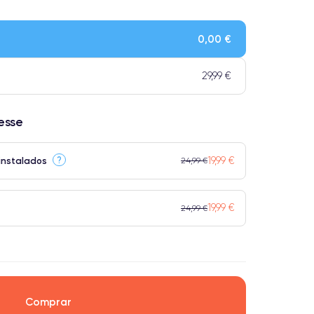
Qualidade impecável.
ensivo.
0,00 €
 atingem a classificação Premium.
29,99 €
resse
19,99 €
?
instalados
24,99 €
19,99 €
24,99 €
Comprar