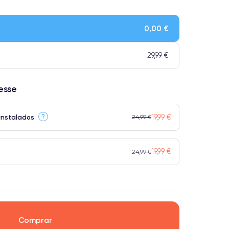
Qualidade impecável.
ensivo.
0,00 €
 atingem a classificação Premium.
29,99 €
resse
19,99 €
?
instalados
24,99 €
19,99 €
24,99 €
Comprar