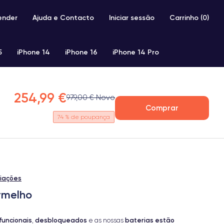
ender
Ajuda e Contacto
Iniciar sessão
Carrinho (
0
)
5
iPhone 14
iPhone 16
iPhone 14 Pro
iPhone SE 2 (2020)
iPhone X
iPhone XS
254,99 €
979,00 € Novo
Comprar
74
% de poupança
liações
rmelho
funcionais
desbloqueados
baterias estão
,
e as nossas