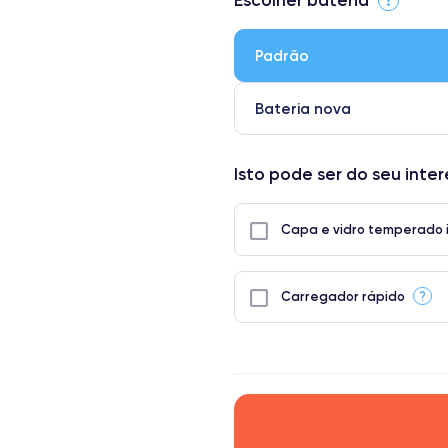
● Ecrã: Peça original da Apple. 
● Bateria: Adequada para uso int
Padrão
● Apenas 5% dos nossos telefones
Bateria nova
Isto pode ser do seu inte
Capa e vidro temperado 
?
Carregador rápido