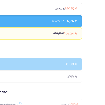
360,99 €
379,99 €
384,74 €
404,99 €
432,24 €
454,99 €
Qualidade impecável.
ensivo.
0,00 €
 atingem a classificação Premium.
29,99 €
resse
19,99 €
?
instalados
24,99 €