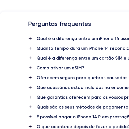
Perguntas frequentes
Data de lançamento
7/09/2022
Qual é a diferença entre um iPhone 14 us
Quanto tempo dura um iPhone 14 recondi
Dimensões
146.7×71.5×7.8 mm
Qual é a diferença entre um cartão SIM e
Como ativar um eSIM?
Ecrã
OLED 6.1 polegadas
Oferecem seguro para quebras causadas 
RAM
Que acessórios estão incluídos na encom
4 GB
Que garantias oferecem para os vossos p
Nome do chip
Quais são os seus métodos de pagamento
Chip A15 Bionic
É possível pagar o iPhone 14 P em prestaç
Nome do GPU
O que acontece depois de fazer o pedido
GPU de 5 núcleos