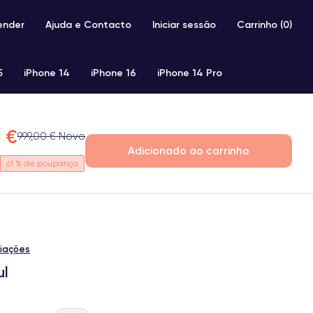
ender
Ajuda e Contacto
Iniciar sessão
Carrinho (
0
)
5
iPhone 14
iPhone 16
iPhone 14 Pro
iPhone SE 2 (2020)
iPhone X
iPhone XS
 €
999,00 € Novo
Adicionado ao carrinho
61
% de poupança
liações
ul