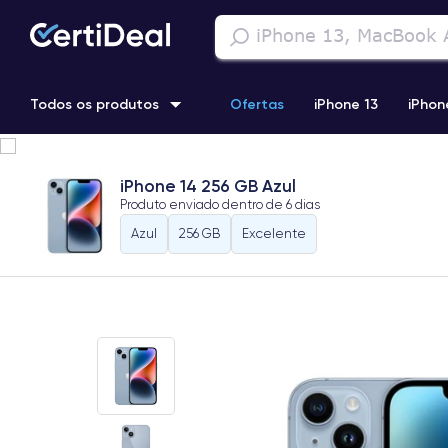
Todos os produtos
Ofertas
iPhone 13
iPhon
iPhone 13 Pro
iPhone 12 Pro Max
iPhone 11 Pro Max
i
iPhone 14 256 GB Azul
Produto enviado dentro de
6 dias
iPhone 11 Pro
Azul
256 GB
Excelente