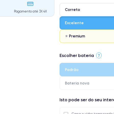
Correto
Pagamento até 3X 4X
Excelente
⭐ Premium
⭐ Premium
Escolher bateria
?
● Ecrã: Peça original da Apple. 
● Bateria: Adequada para uso int
Padrão
● Apenas 5% dos nossos telefones
Bateria nova
Isto pode ser do seu inte
Capa e vidro temperado 