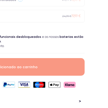
19,99 €
24,99 €
funcionais
desbloqueados
baterias estão
e as nossas
o
.
to.
icionado ao carrinho