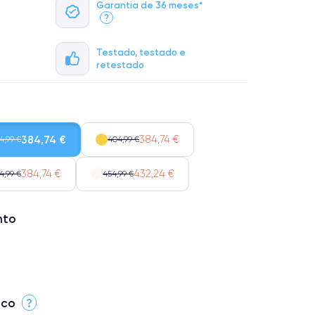
Garantia de 36 meses*
?
Testado, testado e
retestado
384,74 €
384,74 €
4,99 €
404,99 €
384,74 €
432,24 €
4,99 €
454,99 €
nto
ico
?