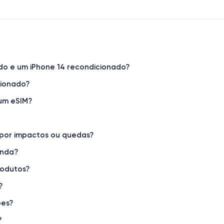
Dimensões e peso do iPhone 14
Sistema operativo
iOS (iOS 26)
ado e um iPhone 14 recondicionado?
cionado?
Peso
172 g
 um eSIM?
Resolução do ecrã
2532 x 1170 pixels
por impactos ou quedas?
Memória interna
enda?
128,256 ,512 GB
rodutos?
Número de núcleos
?
6
ões?
Freq. do processador
?
3.22 GHz