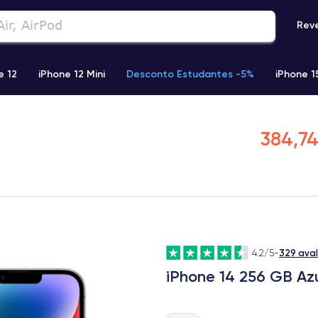
Rev
e 12
iPhone 12 Mini
Desconto Estudantes -5%
iPhone 1
Phone 13 Pro Max
iPhone 11
iPhone 12 Pro
iPhone XR
384,74
329 ava
4.2/5
-
iPhone 14 256 GB Az