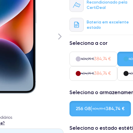
Recondicionado pela
CertiDeal
Bateria em excelente
estado
Seleciona a cor
384,74 €
404,99 €
40
384,74 €
404,99 €
40
Seleciona o armazename
256 GB
384,74 €
404,99 €
diários
te?
Seleciona o estado estét