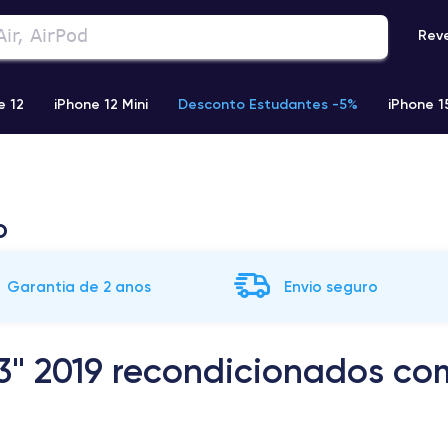
Rev
e 12
iPhone 12 Mini
Desconto Estudantes -5%
iPhone 1
Phone 13 Pro Max
iPhone 11
iPhone 12 Pro
iPhone XR
o
Garantia de 2 anos
Envio seguro
3" 2019 recondicionados co