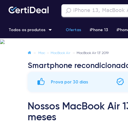
Todos os produtos
Ofertas
iPhone 13
iPhon
iPhone 13 Pro
iPhone 12 Pro Max
iPhone 11 Pro Max
i
—
Mac
—
MacBook Air
—
MacBook Air 13" 2019
Smartphone recondicionad
iPhone 11 Pro
Prova por 30 dias
Nossos MacBook Air 1
meses