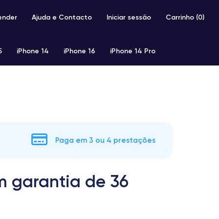
ender
Ajuda e Contacto
Iniciar sessão
Carrinho (
0
)
5
iPhone 14
iPhone 16
iPhone 14 Pro
iPhone SE 2 (2020)
iPhone X
iPhone XS
Paga em 3 ou 4 prestações
m garantia de 36