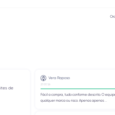
Or
Vera Raposo
27/07/26
ites de
Fácil a compra, tudo conforme descrito. O eq
qualquer marca ou risco. Apenas apenas ...