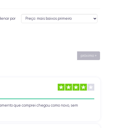
denar por
próximo »
uipamento que comprei chegou como novo, sem