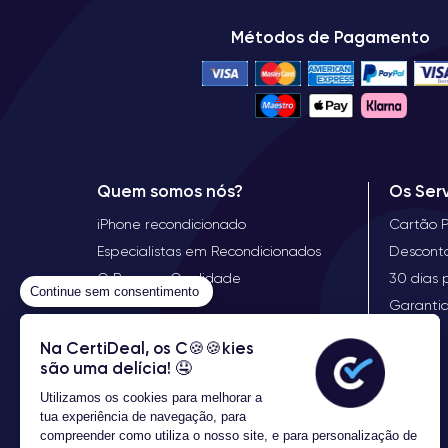
Métodos de Pagamento
Quem somos nós?
Os Ser
iPhone recondicionado
Cartão 
Especialistas em Recondicionados
Descont
O Preço, a Qualidade
30 dias 
Continue sem consentimento
Garanti
Na CertiDeal, os C🍪🍪kies
são uma delícia! 🤤
Utilizamos os cookies para melhorar a
tua experiência de navegação, para
compreender como utiliza o nosso site, e para personalização de