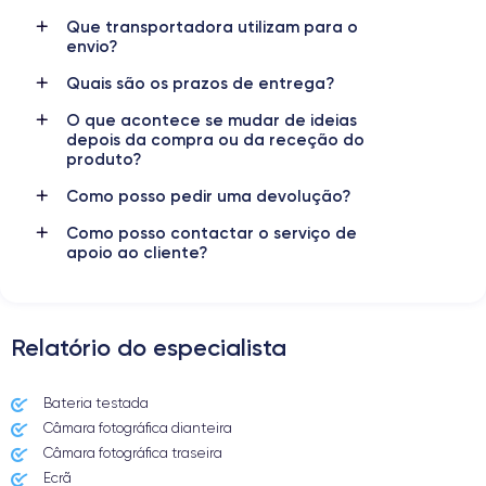
Résolution vidéo
Recharge rapide
Que transportadora utilizam para o
4K - 3840x2160px
Oui, minimum 18W
envio?
Quais são os prazos de entrega?
Batterie
Dual SIM
2619 mAh
Non
O que acontece se mudar de ideias
depois da compra ou da receção do
Réseau mobile
Débloqué
produto?
LTE/4G
Oui, tous opérateurs
Como posso pedir uma devolução?
Pour découvrir toutes les caractéristiques de ce smartphone,
Como posso contactar o serviço de
consulter la
fiche technique de l'iPhone 8 Plus.
apoio ao cliente?
Relatório do especialista
Bateria testada
Câmara fotográfica dianteira
Câmara fotográfica traseira
Ecrã