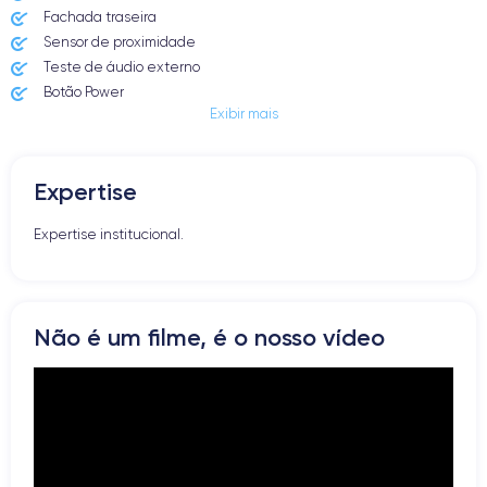
Fachada traseira
Sensor de proximidade
Teste de áudio externo
Botão Power
Exibir mais
Entrada Jack ou Lightening
Butão Mudo
Botões de Volume
Expertise
Altifalante
Microfone
Expertise institucional.
Botão Home
Bluetooth
WiFi
Rede
Não é um filme, é o nosso vídeo
Vibrador
Prise USB