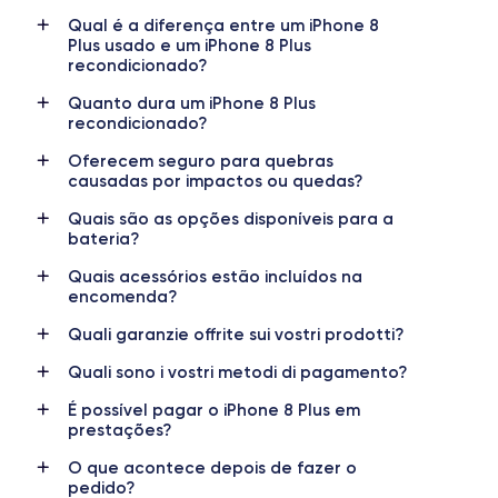
Qual é a diferença entre um iPhone 8
Date de sortie
Système exploit.
Plus usado e um iPhone 8 Plus
12/09/2017
iOS (iOS 16)
recondicionado?
Dimensions
Poids
Quanto dura um iPhone 8 Plus
158.4×78.1×7.5 mm
202 g
recondicionado?
Oferecem seguro para quebras
Écran
Résolution écran
causadas por impactos ou quedas?
IPS LCD 5.5 pouces
1920 x 1080 pixels
Quais são as opções disponíveis para a
bateria?
RAM
Mémoire interne
3 GO
64,128,256 GO
Quais acessórios estão incluídos na
encomenda?
Nom de la puce
Nombre de cœurs
Apple A11 Bionic
6
Quali garanzie offrite sui vostri prodotti?
Quali sono i vostri metodi di pagamento?
Nom GPU
Fréq. processeur
Apple GPU (3-Core)
2.01 GHz
É possível pagar o iPhone 8 Plus em
prestações?
Caméra
Caméra Frontale
O que acontece depois de fazer o
12 MP
7 MP
pedido?