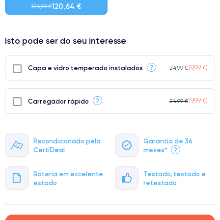
120,64 €
126,99 €
⭐ Premium
Isto pode ser do seu interesse
● Ecrã: Peça original da Apple. Qualidade impecável.
● Bateria: Adequada para uso intensivo.
19,99 €
?
Capa e vidro temperado instalados
24,99 €
● Apenas 5% dos nossos telefones atingem a classificação
Premium.
19,99 €
?
Carregador rápido
24,99 €
Recondicionado pela
Garantia de 36
CertiDeal
meses*
?
Bateria em excelente
Testado, testado e
estado
retestado